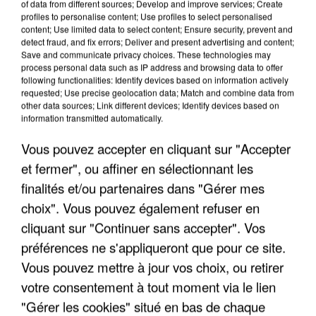
of data from different sources; Develop and improve services; Create
profiles to personalise content; Use profiles to select personalised
content; Use limited data to select content; Ensure security, prevent and
detect fraud, and fix errors; Deliver and present advertising and content;
UNE TOURISTE DE L’OISE EMPORTÉE PAR UNE
Save and communicate privacy choices. These technologies may
process personal data such as IP address and browsing data to offer
COULÉE DE BOUE EN HAUTE-SAVOIE
following functionalities: Identify devices based on information actively
requested; Use precise geolocation data; Match and combine data from
other data sources; Link different devices; Identify devices based on
information transmitted automatically.
Vous pouvez accepter en cliquant sur "Accepter
et fermer", ou affiner en sélectionnant les
finalités et/ou partenaires dans "Gérer mes
choix". Vous pouvez également refuser en
cliquant sur "Continuer sans accepter". Vos
préférences ne s'appliqueront que pour ce site.
Vous pouvez mettre à jour vos choix, ou retirer
votre consentement à tout moment via le lien
"Gérer les cookies" situé en bas de chaque