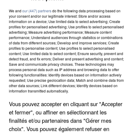
We and
our (447) partners
do the following data processing based on
your consent and/or our legitimate interest: Store and/or access
information on a device; Use limited data to select advertising; Create
profiles for personalised advertising; Use profiles to select personalised
advertising; Measure advertising performance; Measure content
performance; Understand audiences through statistics or combinations
of data from different sources; Develop and improve services; Create
profiles to personalise content; Use profiles to select personalised
content; Use limited data to select content; Ensure security, prevent and
detect fraud, and fix errors; Deliver and present advertising and content;
Save and communicate privacy choices. These technologies may
process personal data such as IP address and browsing data to offer
following functionalities: Identify devices based on information actively
requested; Use precise geolocation data; Match and combine data from
other data sources; Link different devices; Identify devices based on
information transmitted automatically.
UNE TOURISTE DE L’OISE EMPORTÉE PAR UNE
Vous pouvez accepter en cliquant sur "Accepter
COULÉE DE BOUE EN HAUTE-SAVOIE
et fermer", ou affiner en sélectionnant les
finalités et/ou partenaires dans "Gérer mes
choix". Vous pouvez également refuser en