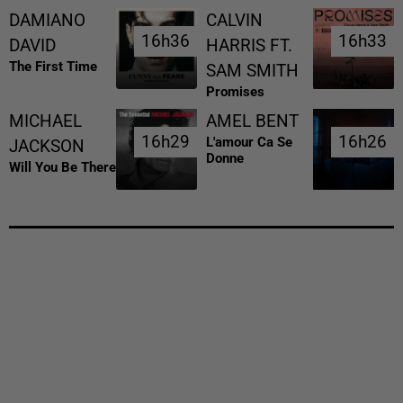
DAMIANO
CALVIN
16h36
16h36
16h33
16h33
DAVID
HARRIS FT.
The First Time
SAM SMITH
Promises
MICHAEL
AMEL BENT
16h29
16h29
16h26
16h26
L'amour Ca Se
JACKSON
Donne
Will You Be There