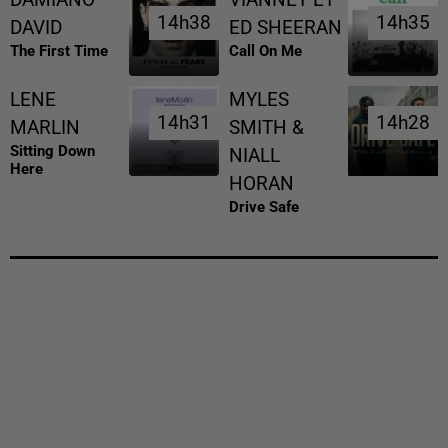
14h38
14h38
14h35
14h35
DAVID
ED SHEERAN
The First Time
Call On Me
LENE
MYLES
14h31
14h31
14h28
14h28
MARLIN
SMITH &
Sitting Down
NIALL
Here
HORAN
Drive Safe