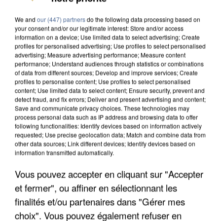
We and
our (447) partners
do the following data processing based on
your consent and/or our legitimate interest: Store and/or access
information on a device; Use limited data to select advertising; Create
profiles for personalised advertising; Use profiles to select personalised
advertising; Measure advertising performance; Measure content
performance; Understand audiences through statistics or combinations
of data from different sources; Develop and improve services; Create
profiles to personalise content; Use profiles to select personalised
content; Use limited data to select content; Ensure security, prevent and
detect fraud, and fix errors; Deliver and present advertising and content;
Save and communicate privacy choices. These technologies may
process personal data such as IP address and browsing data to offer
following functionalities: Identify devices based on information actively
requested; Use precise geolocation data; Match and combine data from
other data sources; Link different devices; Identify devices based on
information transmitted automatically.
APRÈS TOUTES CES CANICULES, LES REFUGES
DE FAUNE SAUVAGE SONT...
Vous pouvez accepter en cliquant sur "Accepter
et fermer", ou affiner en sélectionnant les
finalités et/ou partenaires dans "Gérer mes
choix". Vous pouvez également refuser en