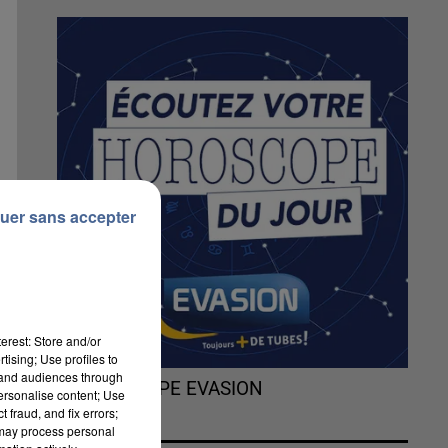
uer sans accepter
erest: Store and/or
tising; Use profiles to
tand audiences through
L'HOROSCOPE EVASION
personalise content; Use
 fraud, and fix errors;
 may process personal