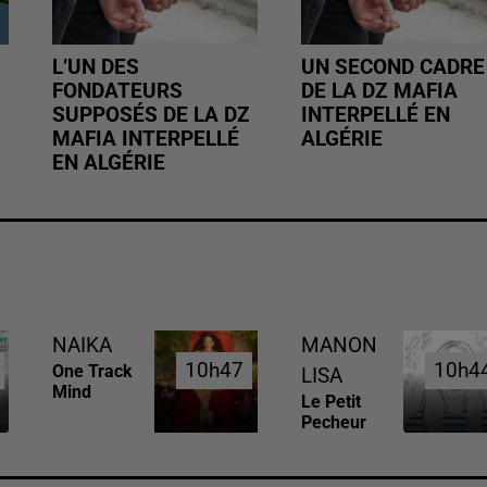
L’UN DES
UN SECOND CADRE
FONDATEURS
DE LA DZ MAFIA
SUPPOSÉS DE LA DZ
INTERPELLÉ EN
MAFIA INTERPELLÉ
ALGÉRIE
EN ALGÉRIE
NAIKA
MANON
10h47
10h47
10h4
10h4
One Track
LISA
Mind
Le Petit
Pecheur