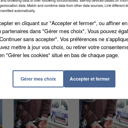
and browsing data to offer following functionalities: Identify devices based on infor
eolocation data; Match and combine data from other data sources; Link different de
nsmitted automatically.
st incliné pour la seconde fois consécutive. Score fin
git d'un vrai coup dur pour le club de la cité-royale, q
pter en cliquant sur "Accepter et fermer", ou affiner en
l faudra vite se remettre la tête en place. Prochaine
/ou partenaires dans "Gérer mes choix". Vous pouvez éga
Bastia.
"Continuer sans accepter". Vos préférences ne s'appliqu
uvez mettre à jour vos choix, ou retirer votre consenteme
en "Gérer les cookies" situé en bas de chaque page.
Gérer mes choix
Accepter et fermer