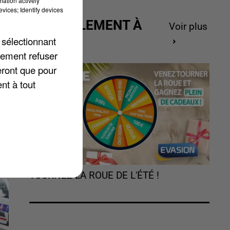
mation actively
vices; Identify devices
al
ACTUELLEMENT À
Voir plus
ui
GAGNER
 sélectionnant
lement refuser
eront que pour
nt à tout
TOURNEZ LA ROUE DE L'ÉTÉ !