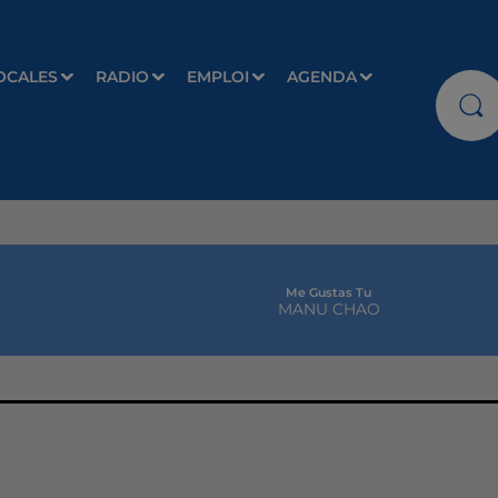
OCALES
RADIO
EMPLOI
AGENDA
Me Gustas Tu
MANU CHAO