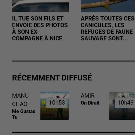
IL TUE SON FILS ET
APRÈS TOUTES CES
ENVOIE DES PHOTOS
CANICULES, LES
À SON EX-
REFUGES DE FAUNE
COMPAGNE À NICE
SAUVAGE SONT...
RÉCEMMENT DIFFUSÉ
MANU
AMIR
10h53
10h53
10h49
10h49
On Dirait
CHAO
Me Gustas
Tu