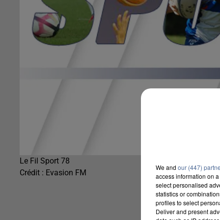
Le Fil Sport 78
We and
our (447) partn
Crédit :
Evasion FM
access information on a 
select personalised ad
statistics or combinatio
profiles to select person
Deliver and present adv