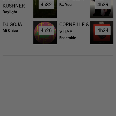
4h32
4h32
4h29
4h29
F... You
KUSHNER
Daylight
DJ GOJA
CORNEILLE &
4h26
4h26
4h24
4h24
Mi Chico
VITAA
Ensemble