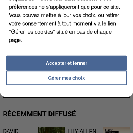
préférences ne s'appliqueront que pour ce site.
Vous pouvez mettre à jour vos choix, ou retirer
votre consentement à tout moment via le lien
"Gérer les cookies" situé en bas de chaque
page.
Accepter et fermer
L’UN DES FONDATEURS SUPPOSÉS DE LA DZ
Gérer mes choix
MAFIA INTERPELLÉ EN ALGÉRIE
RÉCEMMENT DIFFUSÉ
DAVID
LILY ALLEN