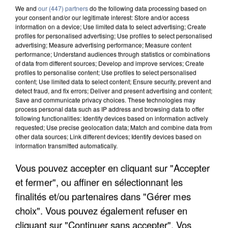
We and
our (447) partners
do the following data processing based on
your consent and/or our legitimate interest: Store and/or access
information on a device; Use limited data to select advertising; Create
profiles for personalised advertising; Use profiles to select personalised
advertising; Measure advertising performance; Measure content
performance; Understand audiences through statistics or combinations
of data from different sources; Develop and improve services; Create
profiles to personalise content; Use profiles to select personalised
content; Use limited data to select content; Ensure security, prevent and
detect fraud, and fix errors; Deliver and present advertising and content;
Save and communicate privacy choices. These technologies may
process personal data such as IP address and browsing data to offer
following functionalities: Identify devices based on information actively
requested; Use precise geolocation data; Match and combine data from
other data sources; Link different devices; Identify devices based on
information transmitted automatically.
APRÈS TOUTES CES CANICULES, LES REFUGES
Vous pouvez accepter en cliquant sur "Accepter
DE FAUNE SAUVAGE SONT...
et fermer", ou affiner en sélectionnant les
finalités et/ou partenaires dans "Gérer mes
choix". Vous pouvez également refuser en
cliquant sur "Continuer sans accepter". Vos