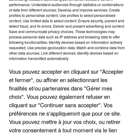
performance; Understand audiences through statistics or combinations
of data from different sources; Develop and improve services; Create
profiles to personalise content; Use profiles to select personalised
content; Use limited data to select content; Ensure security, prevent and
detect fraud, and fix errors; Deliver and present advertising and content;
Save and communicate privacy choices. These technologies may
process personal data such as IP address and browsing data to offer
APRÈS TOUTES CES CANICULES, LES REFUGES
following functionalities: Identify devices based on information actively
DE FAUNE SAUVAGE SONT...
requested; Use precise geolocation data; Match and combine data from
other data sources; Link different devices; Identify devices based on
information transmitted automatically.
Vous pouvez accepter en cliquant sur "Accepter
et fermer", ou affiner en sélectionnant les
finalités et/ou partenaires dans "Gérer mes
choix". Vous pouvez également refuser en
cliquant sur "Continuer sans accepter". Vos
préférences ne s'appliqueront que pour ce site.
Vous pouvez mettre à jour vos choix, ou retirer
votre consentement à tout moment via le lien