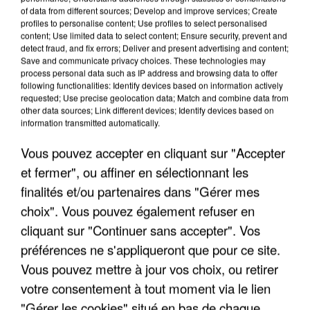
of data from different sources; Develop and improve services; Create
profiles to personalise content; Use profiles to select personalised
content; Use limited data to select content; Ensure security, prevent and
detect fraud, and fix errors; Deliver and present advertising and content;
Save and communicate privacy choices. These technologies may
UNE TOURISTE DE L’OISE EMPORTÉE PAR UNE
process personal data such as IP address and browsing data to offer
COULÉE DE BOUE EN HAUTE-SAVOIE
following functionalities: Identify devices based on information actively
requested; Use precise geolocation data; Match and combine data from
other data sources; Link different devices; Identify devices based on
information transmitted automatically.
Vous pouvez accepter en cliquant sur "Accepter
et fermer", ou affiner en sélectionnant les
finalités et/ou partenaires dans "Gérer mes
choix". Vous pouvez également refuser en
cliquant sur "Continuer sans accepter". Vos
préférences ne s'appliqueront que pour ce site.
Vous pouvez mettre à jour vos choix, ou retirer
votre consentement à tout moment via le lien
"Gérer les cookies" situé en bas de chaque