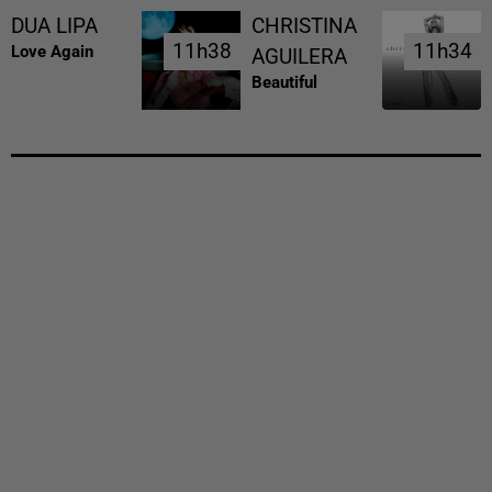
DUA LIPA
CHRISTINA
11h38
11h38
11h34
11h34
Love Again
AGUILERA
Beautiful