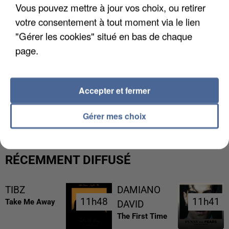
Vous pouvez mettre à jour vos choix, ou retirer
votre consentement à tout moment via le lien
"Gérer les cookies" situé en bas de chaque
page.
Accepter et fermer
LES DONNÉES DE 300 000 CLIENTS DÉROBÉES À
INTERMARCHÉ APRÈS UNE...
Gérer mes choix
RÉCEMMENT DIFFUSÉ
TIBZ
DAMIANO
11h48
11h48
11h41
11h41
Take Me Away
DAVID
The First Time