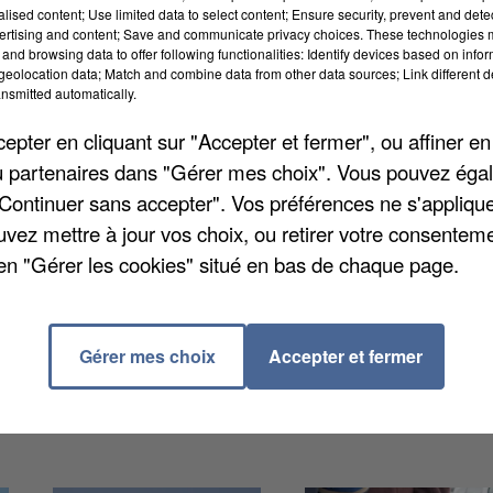
alised content; Use limited data to select content; Ensure security, prevent and detect
ertising and content; Save and communicate privacy choices. These technologies
and browsing data to offer following functionalities: Identify devices based on infor
eolocation data; Match and combine data from other data sources; Link different de
FC Mantois. Les Yvelinois se sont inclinés 2 à 0 chez l
nsmitted automatically.
our la treizième journée de National 2. Le FC Mantoi
pter en cliquant sur "Accepter et fermer", ou affiner en
oupe D. Et le prochain match s'annonce déjà délicat :
/ou partenaires dans "Gérer mes choix". Vous pouvez éga
medi à 18h.
"Continuer sans accepter". Vos préférences ne s'appliqu
Les Yvelinois se déplaçaient chez le leader, Bobigny
uvez mettre à jour vos choix, ou retirer votre consenteme
nnat. Et ils se sont inclinés 2 à 0. Les Mureaux
en "Gérer les cookies" situé en bas de chaque page.
 qui les fait retomber de la 8ème à la 10ème place du
sera à nouveau à l'extérieur qu'ils joueront : Les
l 6ème, à 15h.
Gérer mes choix
Accepter et fermer