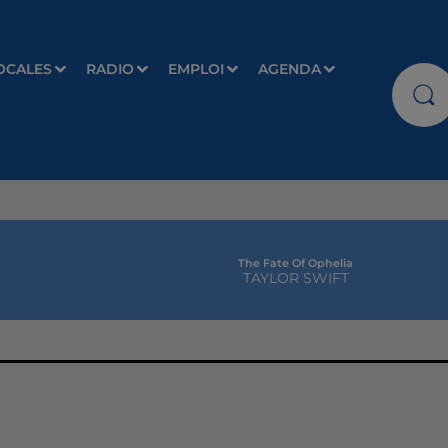
OCALES
RADIO
EMPLOI
AGENDA
The Fate Of Ophelia
TAYLOR SWIFT