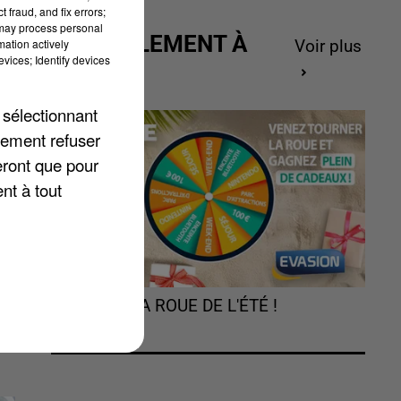
 fraud, and fix errors;
 may process personal
ACTUELLEMENT À
mation actively
Voir plus
vices; Identify devices
GAGNER
a
s
 sélectionnant
lement refuser
eront que pour
,
nt à tout
TOURNEZ LA ROUE DE L'ÉTÉ !