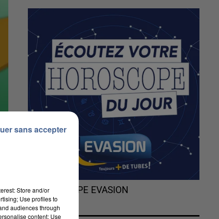
uer sans accepter
L'HOROSCOPE EVASION
erest: Store and/or
tising; Use profiles to
tand audiences through
personalise content; Use