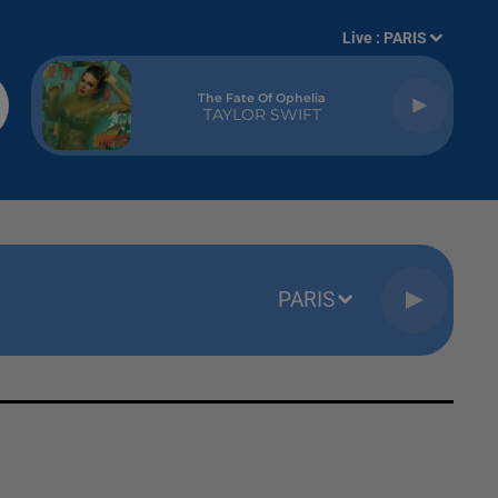
Live :
PARIS
The Fate Of Ophelia
TAYLOR SWIFT
PARIS