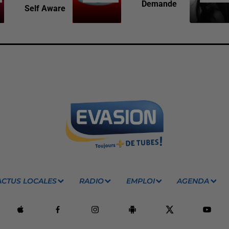
Demande
Self Aware
ACTUS LOCALES
RADIO
EMPLOI
AGENDA