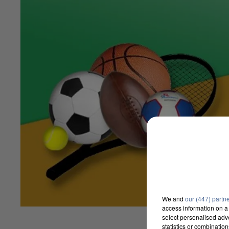
We and
our (447) partn
access information on a 
select personalised ad
statistics or combinatio