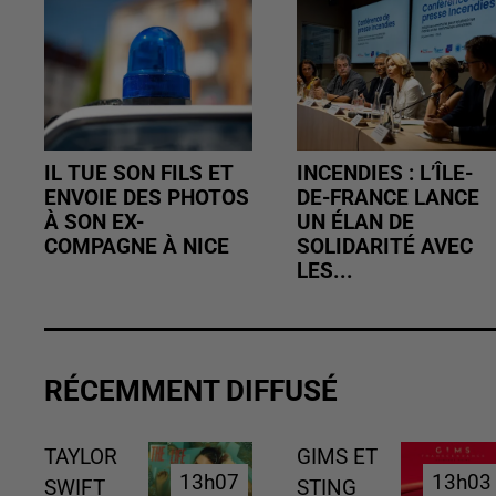
IL TUE SON FILS ET
INCENDIES : L’ÎLE-
ENVOIE DES PHOTOS
DE-FRANCE LANCE
À SON EX-
UN ÉLAN DE
COMPAGNE À NICE
SOLIDARITÉ AVEC
LES...
RÉCEMMENT DIFFUSÉ
TAYLOR
GIMS ET
13h07
13h07
13h03
13h03
SWIFT
STING