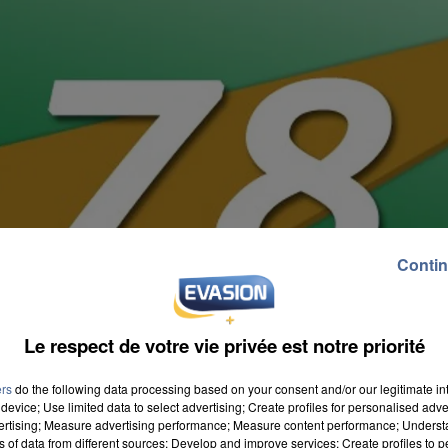
Contin
Le respect de votre vie privée est notre priorité
ers
do the following data processing based on your consent and/or our legitimate int
device; Use limited data to select advertising; Create profiles for personalised adver
vertising; Measure advertising performance; Measure content performance; Unders
ns of data from different sources; Develop and improve services; Create profiles to 