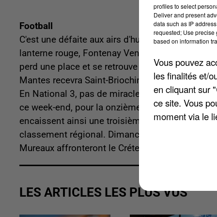
profiles to select person
Deliver and present adv
data such as IP address 
Football
requested; Use precise g
C'est une défaite aux airs d'humiliation pour le 
based on information tra
lanterne rouge, Fontenay Vendée, ce week-end p
Vous pouvez acce
perd une place et se retrouve 13ème place du gr
les finalités et
Mantes recevra Saint-Briochin, actuel 5ème, sa
en cliquant sur 
En National 3, pas de miracle pour Les Mureaux. 
ce site. Vous po
ce week-end, pour la onzième journée du champio
moment via le li
encaissent ainsi une troisième défaite d'affilée
classement régional. Dimanche (17 décembre), ce 
Mureaux affronteront le Créteil Lusitanos, actue
LES ARTICLES LES PLUS VUS