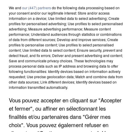
We and
our (447) partners
do the following data processing based on
your consent and/or our legitimate interest: Store and/or access
information on a device; Use limited data to select advertising; Create
profiles for personalised advertising; Use profiles to select personalised
advertising; Measure advertising performance; Measure content
performance; Understand audiences through statistics or combinations
of data from different sources; Develop and improve services; Create
profiles to personalise content; Use profiles to select personalised
content; Use limited data to select content; Ensure security, prevent and
detect fraud, and fix errors; Deliver and present advertising and content;
Save and communicate privacy choices. These technologies may
process personal data such as IP address and browsing data to offer
following functionalities: Identify devices based on information actively
requested; Use precise geolocation data; Match and combine data from
other data sources; Link different devices; Identify devices based on
information transmitted automatically.
Vous pouvez accepter en cliquant sur "Accepter
LES DONNÉES DE 300 000 CLIENTS DÉROBÉES À
et fermer", ou affiner en sélectionnant les
INTERMARCHÉ APRÈS UNE...
finalités et/ou partenaires dans "Gérer mes
choix". Vous pouvez également refuser en