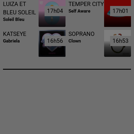
LUIZA ET
TEMPER CITY
17h04
17h04
17h01
17h01
Self Aware
BLEU SOLEIL
Soleil Bleu
KATSEYE
SOPRANO
16h56
16h56
16h53
16h53
Gabriela
Clown