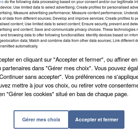
ers
do the following data processing based on your consent and/or our legitimate int
device; Use limited data to select advertising; Create profiles for personalised adver
qu'a faite dimanche le Néerlandais Mathieu Van der
vertising; Measure advertising performance; Measure content performance; Unders
ns of data from different sources; Develop and improve services; Create profiles to 
remporté l'épreuve aux pavés pour la 2ème année
alised content; Use limited data to select content; Ensure security, prevent and detect
ertising and content; Save and communicate privacy choices. These technologies
aymond Poulidor s'impose sur le vélodrome de Roubaix
and browsing data to offer following functionalities: Identify devices based on infor
uivants.
eolocation data; Match and combine data from other data sources; Link different de
nsmitted automatically.
pter en cliquant sur "Accepter et fermer", ou affiner en
, il y a 10 jours face au leader de Proligue, Tremblay
/ou partenaires dans "Gérer mes choix". Vous pouvez éga
chaîné un deuxième revers de suite, ce week-end, à
"Continuer sans accepter". Vos préférences ne s'appliqu
s reculent, du coup, à la 3ème place du classement.
uvez mettre à jour vos choix, ou retirer votre consenteme
iquée. Attention à ne pas dévisser davantage en vue
en "Gérer les cookies" situé en bas de chaque page.
Gérer mes choix
Accepter et fermer