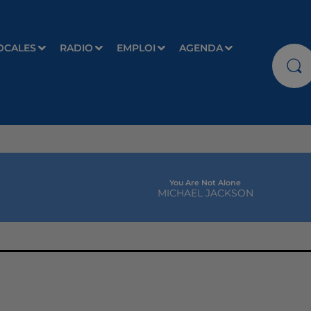
OCALES
RADIO
EMPLOI
AGENDA
You Are Not Alone
MICHAEL JACKSON