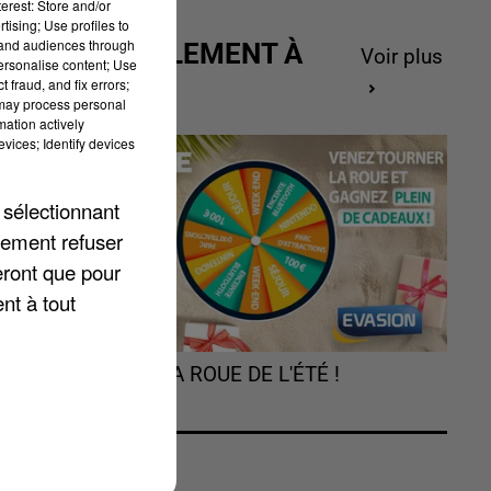
erest: Store and/or
tising; Use profiles to
tand audiences through
ACTUELLEMENT À
Voir plus
personalise content; Use
GAGNER
 fraud, and fix errors;
 may process personal
mation actively
vices; Identify devices
 sélectionnant
,
lement refuser
eront que pour
nt à tout
TOURNEZ LA ROUE DE L'ÉTÉ !