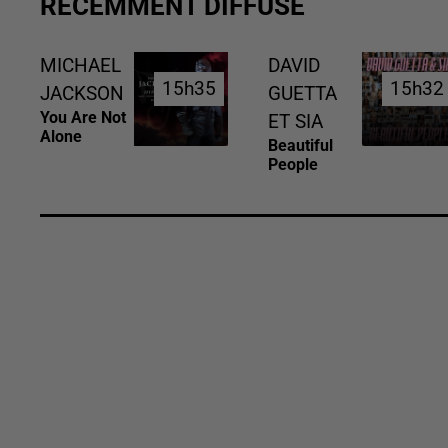
RÉCEMMENT DIFFUSÉ
MICHAEL
DAVID
15h35
15h35
15h32
15h32
JACKSON
GUETTA
You Are Not
ET SIA
Alone
Beautiful
People