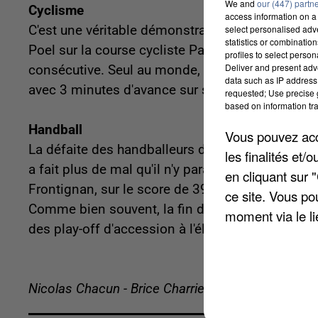
We and
our (447) partn
Cyclisme
access information on a 
C'est une véritable démonstration de puissance 
select personalised ad
statistics or combinatio
Poel sur la course cycliste Paris-Roubaix. Il a 
profiles to select person
Deliver and present adv
consécutive. Seul au monde, le petit-fils de R
data such as IP address 
avec 3 minutes d'avance sur ses premiers pours
requested; Use precise g
based on information tra
Handball
Vous pouvez acce
La défaite des handballeurs de Pontault-Combault
les finalités et
a fait plus de mal qu'il n'y paraît. Le PCHB a en
en cliquant sur 
Frontignan, sur le score de 39-37. Les Pontelloi
ce site. Vous po
Comme bien souvent, la fin de saison est compl
moment via le li
des play-off d'accession à l'élite !
Nicolas Chacun - Brice Charrier