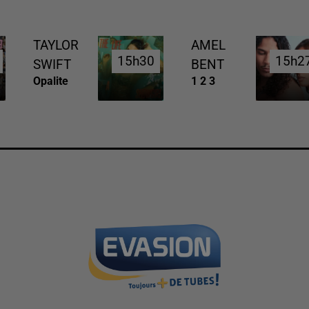
TAYLOR
AMEL
15h30
15h30
15h2
15h2
SWIFT
BENT
Opalite
1 2 3