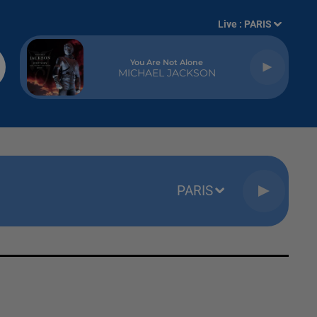
Live :
PARIS
You Are Not Alone
MICHAEL JACKSON
PARIS