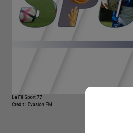
Le Fil Sport 77
Crédit :
Evasion FM