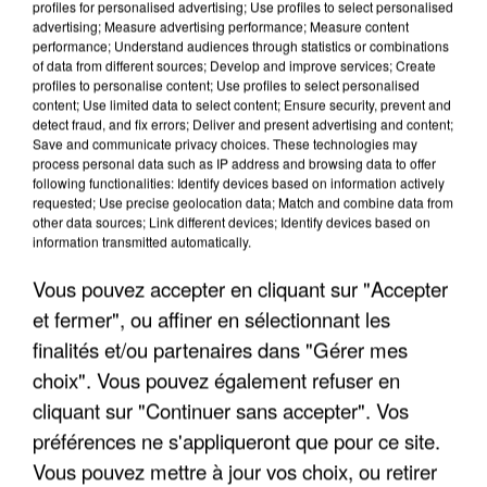
profiles for personalised advertising; Use profiles to select personalised
advertising; Measure advertising performance; Measure content
performance; Understand audiences through statistics or combinations
of data from different sources; Develop and improve services; Create
profiles to personalise content; Use profiles to select personalised
content; Use limited data to select content; Ensure security, prevent and
detect fraud, and fix errors; Deliver and present advertising and content;
Save and communicate privacy choices. These technologies may
process personal data such as IP address and browsing data to offer
following functionalities: Identify devices based on information actively
APRÈS TOUTES CES CANICULES, LES REFUGES
requested; Use precise geolocation data; Match and combine data from
DE FAUNE SAUVAGE SONT...
other data sources; Link different devices; Identify devices based on
information transmitted automatically.
Vous pouvez accepter en cliquant sur "Accepter
et fermer", ou affiner en sélectionnant les
finalités et/ou partenaires dans "Gérer mes
choix". Vous pouvez également refuser en
cliquant sur "Continuer sans accepter". Vos
préférences ne s'appliqueront que pour ce site.
Vous pouvez mettre à jour vos choix, ou retirer