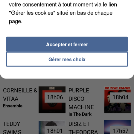
votre consentement à tout moment via le lien
"Gérer les cookies" situé en bas de chaque
page.
L’UN DES FONDATEURS SUPPOSÉS DE LA DZ
MAFIA INTERPELLÉ EN ALGÉRIE
Accepter et fermer
Gérer mes choix
RÉCEMMENT DIFFUSÉ
CORNEILLE &
PURPLE
18h06
18h06
18h04
18h04
VITAA
DISCO
Ensemble
MACHINE
In The Dark
TEDDY
DISIZ ET
18h01
18h01
17h57
17h57
SWIMS
THEODORA