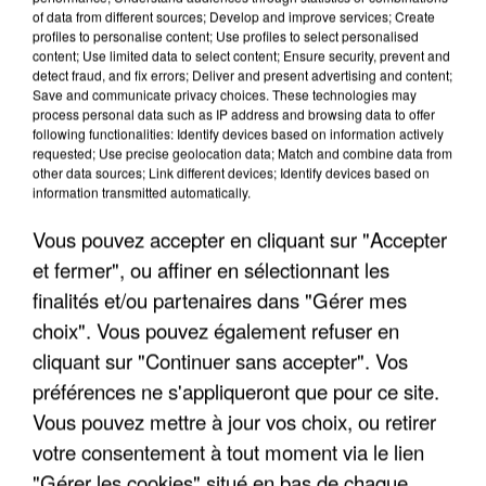
of data from different sources; Develop and improve services; Create
profiles to personalise content; Use profiles to select personalised
content; Use limited data to select content; Ensure security, prevent and
detect fraud, and fix errors; Deliver and present advertising and content;
Save and communicate privacy choices. These technologies may
APRÈS TOUTES CES CANICULES, LES REFUGES
process personal data such as IP address and browsing data to offer
DE FAUNE SAUVAGE SONT...
following functionalities: Identify devices based on information actively
requested; Use precise geolocation data; Match and combine data from
other data sources; Link different devices; Identify devices based on
information transmitted automatically.
Vous pouvez accepter en cliquant sur "Accepter
et fermer", ou affiner en sélectionnant les
finalités et/ou partenaires dans "Gérer mes
choix". Vous pouvez également refuser en
cliquant sur "Continuer sans accepter". Vos
préférences ne s'appliqueront que pour ce site.
Vous pouvez mettre à jour vos choix, ou retirer
votre consentement à tout moment via le lien
"Gérer les cookies" situé en bas de chaque