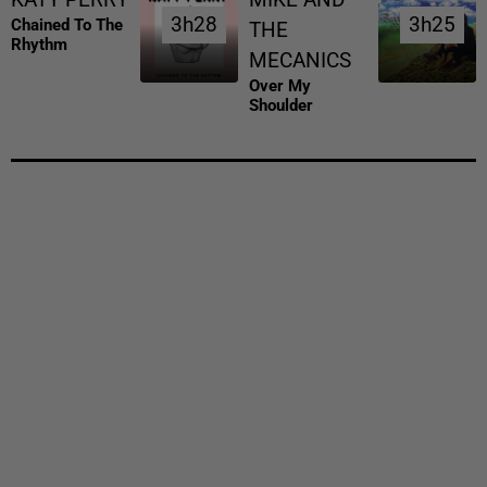
3h28
3h28
3h25
3h25
Chained To The
THE
Rhythm
MECANICS
Over My
Shoulder