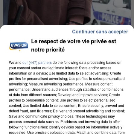
Continuer sans accepter
Le respect de votre vie privée est
notre priorité
We and
our (447) partners
do the following data processing based on
your consent and/or our legitimate interest: Store and/or access
information on a device; Use limited data to select advertising; Create
profiles for personalised advertising; Use profiles to select personalised
advertising; Measure advertising performance; Measure content
L’UN DES FONDATEURS SUPPOSÉS DE LA DZ
performance; Understand audiences through statistics or combinations
MAFIA INTERPELLÉ EN ALGÉRIE
of data from different sources; Develop and improve services; Create
profiles to personalise content; Use profiles to select personalised
content; Use limited data to select content; Ensure security, prevent and
detect fraud, and fix errors; Deliver and present advertising and content;
Save and communicate privacy choices. These technologies may
process personal data such as IP address and browsing data to offer
following functionalities: Identify devices based on information actively
requested; Use precise geolocation data; Match and combine data from