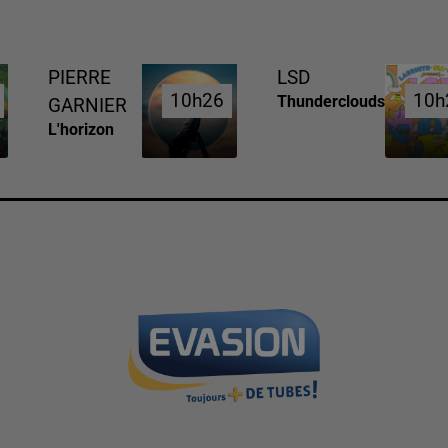
PIERRE
LSD
10h26
10h26
10h
10h
Thunderclouds
GARNIER
L'horizon