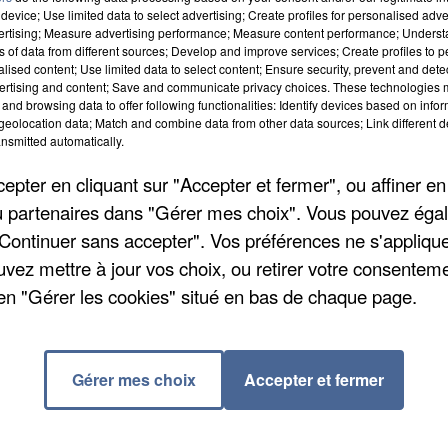
 le cinquième tour de la Coupe de France ce week-en
device; Use limited data to select advertising; Create profiles for personalised adver
pour savourer sa victoire sur Boulogne-Billancourt 4 à
vertising; Measure advertising performance; Measure content performance; Unders
ns of data from different sources; Develop and improve services; Create profiles to 
rt-Moissy qui décroche son billet pour la suite de la
alised content; Use limited data to select content; Ensure security, prevent and detect
x buts 3 à 2 sur les terres du Maccabi Paris UJA. C'es
ertising and content; Save and communicate privacy choices. These technologies
and browsing data to offer following functionalities: Identify devices based on infor
0 à domicile par Conflans.
eolocation data; Match and combine data from other data sources; Link different de
nsmitted automatically.
t de finir par s'imposer aux tirs à buts 14 à 13 face 
pter en cliquant sur "Accepter et fermer", ou affiner en
ié aux tirs aux buts 6 à 5 à L'Isle-Adam. C'est fini e
/ou partenaires dans "Gérer mes choix". Vous pouvez éga
à 0 par Linas-Montlhéry, et pour Gretz-Tournan, sort
"Continuer sans accepter". Vos préférences ne s'appliqu
ilport sur ce même score de 2 – 0 contre Paray.
uvez mettre à jour vos choix, ou retirer votre consenteme
en "Gérer les cookies" situé en bas de chaque page.
aison de Proligue. Les Seine-et-Marnais se sont impos
Gérer mes choix
Accepter et fermer
acement à Dijon, ce week-end, pour la première journée
evront Angers à partir de 20h45.