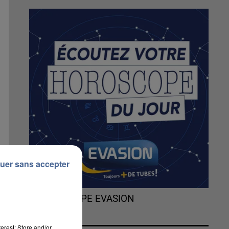
uer sans accepter
L'HOROSCOPE EVASION
erest: Store and/or