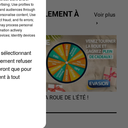
d.
tising; Use profiles to
tand audiences through
ACTUELLEMENT À
Voir plus
personalise content; Use
 fraud, and fix errors;
GAGNER
t
 may process personal
mation actively
vices; Identify devices
au
 sélectionnant
n
lement refuser
i
eront que pour
nt à tout
TOURNEZ LA ROUE DE L'ÉTÉ !
és