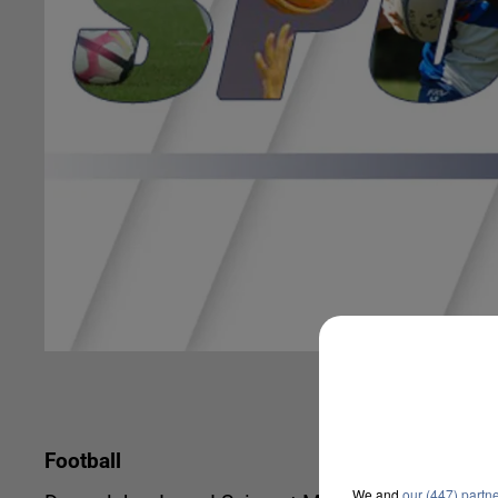
Football
We and
our (447) partn