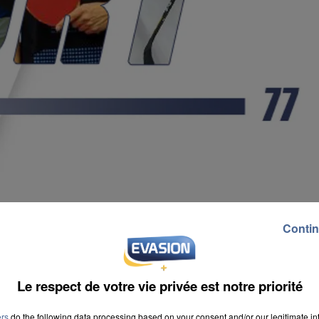
Contin
Le respect de votre vie privée est notre priorité
ers
do the following data processing based on your consent and/or our legitimate int