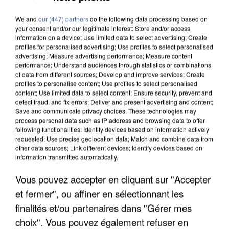
We and
our (447) partners
do the following data processing based on
your consent and/or our legitimate interest: Store and/or access
information on a device; Use limited data to select advertising; Create
profiles for personalised advertising; Use profiles to select personalised
advertising; Measure advertising performance; Measure content
performance; Understand audiences through statistics or combinations
of data from different sources; Develop and improve services; Create
profiles to personalise content; Use profiles to select personalised
content; Use limited data to select content; Ensure security, prevent and
detect fraud, and fix errors; Deliver and present advertising and content;
Save and communicate privacy choices. These technologies may
process personal data such as IP address and browsing data to offer
following functionalities: Identify devices based on information actively
requested; Use precise geolocation data; Match and combine data from
other data sources; Link different devices; Identify devices based on
information transmitted automatically.
Vous pouvez accepter en cliquant sur "Accepter
UN SECOND CADRE DE LA DZ MAFIA
et fermer", ou affiner en sélectionnant les
INTERPELLÉ EN ALGÉRIE
finalités et/ou partenaires dans "Gérer mes
choix". Vous pouvez également refuser en