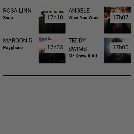
ROSA LINN
ANGELE
17h10
17h10
17h07
17h07
Snap
What You Want
MAROON 5
TEDDY
17h03
17h03
17h00
17h00
Payphone
SWIMS
Mr Know It All