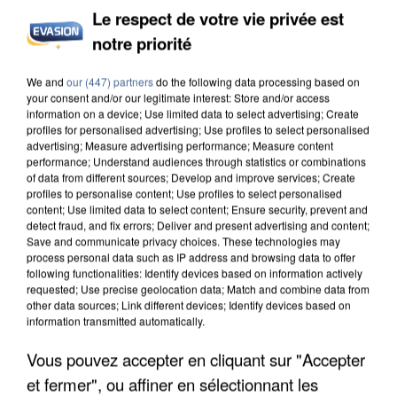
Le respect de votre vie privée est
INCENDIES : L’ÎLE-DE-FRANCE LANCE UN ÉLAN
notre priorité
DE SOLIDARITÉ AVEC LES...
We and
our (447) partners
do the following data processing based on
your consent and/or our legitimate interest: Store and/or access
information on a device; Use limited data to select advertising; Create
profiles for personalised advertising; Use profiles to select personalised
advertising; Measure advertising performance; Measure content
performance; Understand audiences through statistics or combinations
of data from different sources; Develop and improve services; Create
profiles to personalise content; Use profiles to select personalised
content; Use limited data to select content; Ensure security, prevent and
detect fraud, and fix errors; Deliver and present advertising and content;
Save and communicate privacy choices. These technologies may
process personal data such as IP address and browsing data to offer
following functionalities: Identify devices based on information actively
requested; Use precise geolocation data; Match and combine data from
other data sources; Link different devices; Identify devices based on
information transmitted automatically.
Vous pouvez accepter en cliquant sur "Accepter
APRÈS TOUTES CES CANICULES, LES REFUGES
et fermer", ou affiner en sélectionnant les