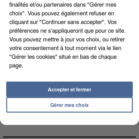
DE FAUNE SAUVAGE SONT...
finalités et/ou partenaires dans "Gérer mes
choix". Vous pouvez également refuser en
cliquant sur "Continuer sans accepter". Vos
préférences ne s'appliqueront que pour ce site.
Vous pouvez mettre à jour vos choix, ou retirer
votre consentement à tout moment via le lien
"Gérer les cookies" situé en bas de chaque
page.
Accepter et fermer
Gérer mes choix
L’UN DES FONDATEURS SUPPOSÉS DE LA DZ
MAFIA INTERPELLÉ EN ALGÉRIE