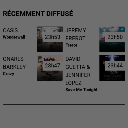
RÉCEMMENT DIFFUSÉ
OASIS
JEREMY
23h53
23h53
23h50
23h50
Wonderwall
FREROT
Frerot
GNARLS
DAVID
23h47
23h47
23h44
23h44
BARKLEY
GUETTA &
Crazy
JENNIFER
LOPEZ
Save Me Tonight