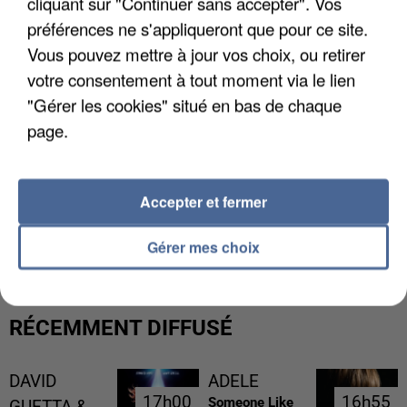
cliquant sur "Continuer sans accepter". Vos
préférences ne s'appliqueront que pour ce site.
Vous pouvez mettre à jour vos choix, ou retirer
votre consentement à tout moment via le lien
"Gérer les cookies" situé en bas de chaque
page.
Accepter et fermer
LES DONNÉES DE 300 000 CLIENTS DÉROBÉES À
INTERMARCHÉ APRÈS UNE...
Gérer mes choix
RÉCEMMENT DIFFUSÉ
DAVID
ADELE
17h00
17h00
16h55
16h55
Someone Like
GUETTA &