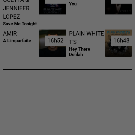
You
JENNIFER
LOPEZ
Save Me Tonight
AMIR
PLAIN WHITE
16h52
16h52
16h48
16h48
A L'imparfaite
T'S
Hey There
Delilah