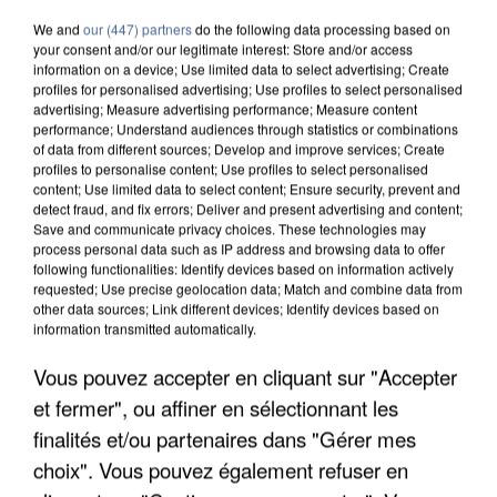
We and
our (447) partners
do the following data processing based on
your consent and/or our legitimate interest: Store and/or access
information on a device; Use limited data to select advertising; Create
profiles for personalised advertising; Use profiles to select personalised
advertising; Measure advertising performance; Measure content
performance; Understand audiences through statistics or combinations
of data from different sources; Develop and improve services; Create
profiles to personalise content; Use profiles to select personalised
content; Use limited data to select content; Ensure security, prevent and
detect fraud, and fix errors; Deliver and present advertising and content;
Save and communicate privacy choices. These technologies may
process personal data such as IP address and browsing data to offer
following functionalities: Identify devices based on information actively
requested; Use precise geolocation data; Match and combine data from
other data sources; Link different devices; Identify devices based on
UNE TOURISTE DE L’OISE EMPORTÉE PAR UNE
information transmitted automatically.
COULÉE DE BOUE EN HAUTE-SAVOIE
Vous pouvez accepter en cliquant sur "Accepter
et fermer", ou affiner en sélectionnant les
finalités et/ou partenaires dans "Gérer mes
choix". Vous pouvez également refuser en