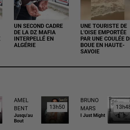
UN SECOND CADRE
UNE TOURISTE DE
DE LA DZ MAFIA
L’OISE EMPORTÉE
Z
INTERPELLÉ EN
PAR UNE COULÉE D
ALGÉRIE
BOUE EN HAUTE-
SAVOIE
AMEL
BRUNO
13h50
13h50
13h4
13h4
BENT
MARS
Jusqu'au
I Just Might
Bout