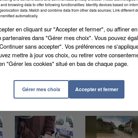
and browsing data to offer following functionalities: Identify devices based on infor
eolocation data; Match and combine data from other data sources; Link different de
poser en National 2 dans le cadre de la 18ème journée
nsmitted automatically.
nt-Malo, 2-1, tandis que Beauvais et Aubervilliers on
pter en cliquant sur "Accepter et fermer", ou affiner en
e, avec un troisième match nul consécutif. En revanche
/ou partenaires dans "Gérer mes choix". Vous pouvez éga
uis Gasset sur son banc, victoire 2-0 dimanche soir
"Continuer sans accepter". Vos préférences ne s'appliqu
uvez mettre à jour vos choix, ou retirer votre consenteme
en "Gérer les cookies" situé en bas de chaque page.
Gérer mes choix
Accepter et fermer