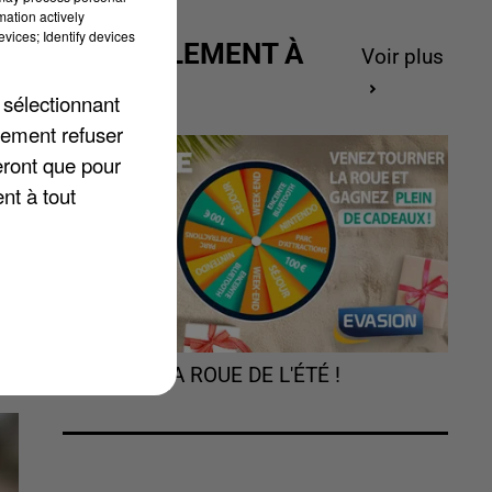
mation actively
vices; Identify devices
ACTUELLEMENT À
Voir plus
t
GAGNER
 sélectionnant
,
lement refuser
eront que pour
nt à tout
TOURNEZ LA ROUE DE L'ÉTÉ !