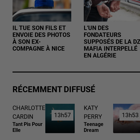
IL TUE SON FILS ET
L’UN DES
ENVOIE DES PHOTOS
FONDATEURS
À SON EX-
SUPPOSÉS DE LA D
COMPAGNE À NICE
MAFIA INTERPELLÉ
EN ALGÉRIE
RÉCEMMENT DIFFUSÉ
CHARLOTTE
KATY
13h57
13h57
13h53
13h53
CARDIN
PERRY
Tant Pis Pour
Teenage
Elle
Dream