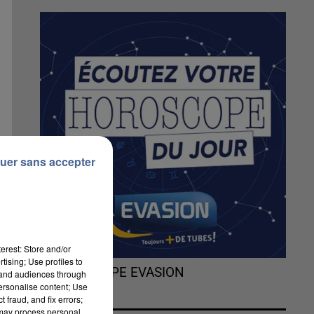
uer sans accepter
erest: Store and/or
tising; Use profiles to
L'HOROSCOPE EVASION
tand audiences through
personalise content; Use
 fraud, and fix errors;
 may process personal