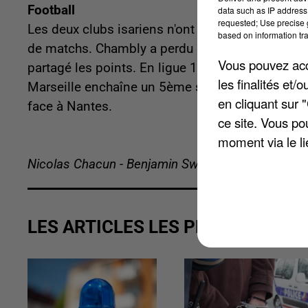
Football
data such as IP address 
requested; Use precise g
Les deux clubs isariens n'ont pas réussi à s'im
based on information tra
de matchs. Chambly a perdu sur la pelouse de Sai
Vous pouvez acce
partagé les points. En ligue 1, Paris cale encor
les finalités et
Marseille enchaîne un 5ème succès avec Jean-Lo
en cliquant sur 
face à Nantes.
ce site. Vous po
moment via le li
Nicolas Chacun - Benjamin Swiniarski
LES ARTICLES LES PLUS VUS