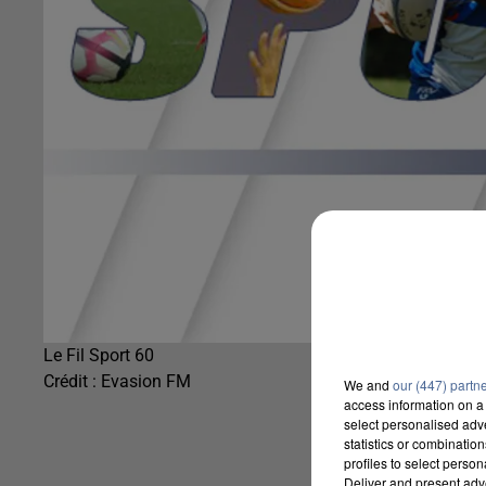
Le Fil Sport 60
Crédit :
Evasion FM
We and
our (447) partn
access information on a 
select personalised ad
statistics or combinatio
profiles to select person
Deliver and present adv