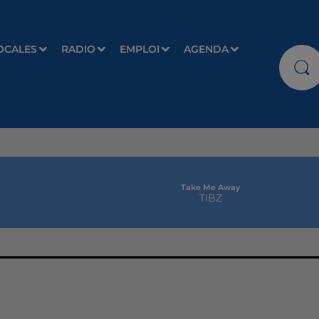
OCALES
RADIO
EMPLOI
AGENDA
Take Me Away
TIBZ