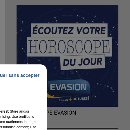
uer sans accepter
erest: Store and/or
L'HOROSCOPE EVASION
tising; Use profiles to
tand audiences through
personalise content; Use