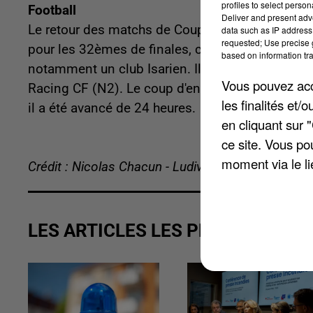
profiles to select person
Football
Deliver and present adv
Le retour des matchs de Coupe de France, c'est 
data such as IP address 
requested; Use precise g
pour les 32èmes de finales, ce week-end. Certains
based on information tra
notamment un club Isarien. Il s'agit du FC Chamb
Vous pouvez acce
Racing CF (N2). Le coup d'envoi est donné à 18 
les finalités et
il a été avancé de 24 heures.
en cliquant sur 
ce site. Vous po
moment via le li
Crédit : Nicolas Chacun - Ludivine Maurice
LES ARTICLES LES PLUS VUS