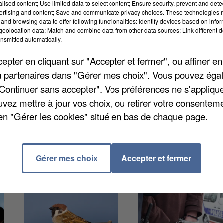
alised content; Use limited data to select content; Ensure security, prevent and detect
ertising and content; Save and communicate privacy choices. These technologies
ce vendredi soir. Après une pause hivernale, les matc
and browsing data to offer following functionalities: Identify devices based on infor
eolocation data; Match and combine data from other data sources; Link different de
 clubs retournent dès ce soir sur le terrain et
nsmitted automatically.
ly (N2) qui affrontera à domicile les franciliens du
pter en cliquant sur "Accepter et fermer", ou affiner en
heures. Initialement, le match était prévu samedi, ma
/ou partenaires dans "Gérer mes choix". Vous pouvez éga
"Continuer sans accepter". Vos préférences ne s'appliqu
uvez mettre à jour vos choix, ou retirer votre consenteme
en "Gérer les cookies" situé en bas de chaque page.
Gérer mes choix
Accepter et fermer