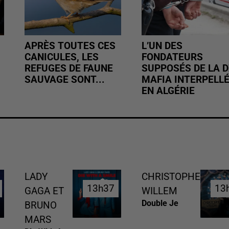
APRÈS TOUTES CES
L’UN DES
CANICULES, LES
FONDATEURS
REFUGES DE FAUNE
SUPPOSÉS DE LA D
SAUVAGE SONT...
MAFIA INTERPELL
EN ALGÉRIE
LADY
CHRISTOPHE
13h37
13h37
13
13
GAGA ET
WILLEM
Double Je
BRUNO
MARS