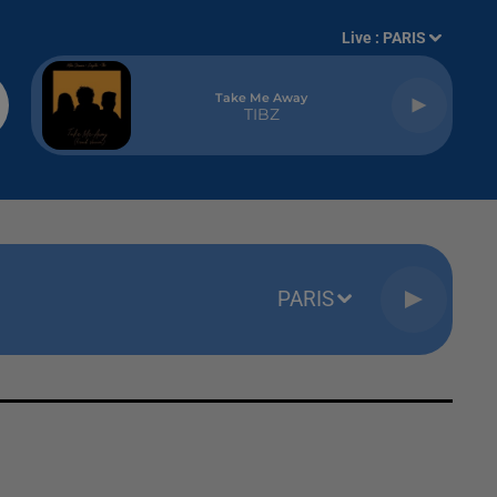
Live :
PARIS
Take Me Away
TIBZ
PARIS