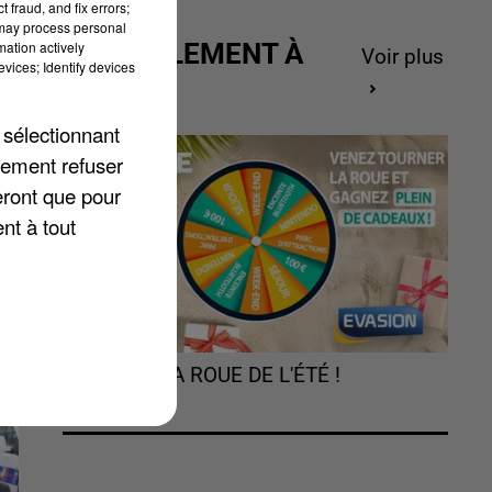
 fraud, and fix errors;
 may process personal
hs
mation actively
ACTUELLEMENT À
Voir plus
vices; Identify devices
GAGNER
 sélectionnant
is
lement refuser
eront que pour
nt à tout
TOURNEZ LA ROUE DE L'ÉTÉ !