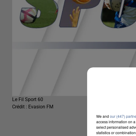
Le Fil Sport 60
Crédit :
Evasion FM
We and
our (447) partn
access information on a 
select personalised ad
statistics or combinatio