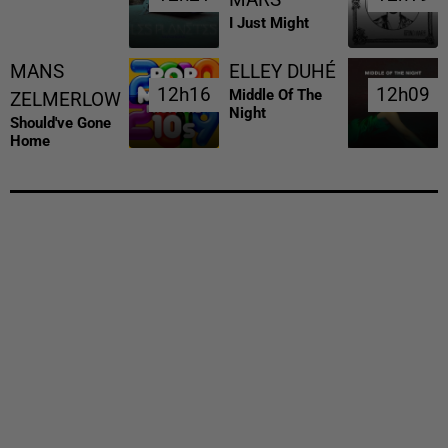
I Just Might
MANS
ELLEY DUHÉ
12h16
12h16
12h09
12h09
Middle Of The
ZELMERLOW
Night
Should've Gone
Home