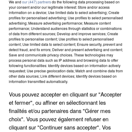
We and
our (447) partners
do the following data processing based on
your consent and/or our legitimate interest: Store and/or access
information on a device; Use limited data to select advertising; Create
profiles for personalised advertising; Use profiles to select personalised
advertising; Measure advertising performance; Measure content
performance; Understand audiences through statistics or combinations
of data from different sources; Develop and improve services; Create
profiles to personalise content; Use profiles to select personalised
content; Use limited data to select content; Ensure security, prevent and
detect fraud, and fix errors; Deliver and present advertising and content;
Save and communicate privacy choices. These technologies may
process personal data such as IP address and browsing data to offer
following functionalities: Identify devices based on information actively
requested; Use precise geolocation data; Match and combine data from
other data sources; Link different devices; Identify devices based on
information transmitted automatically.
APRÈS TOUTES CES CANICULES, LES REFUGES
DE FAUNE SAUVAGE SONT...
Vous pouvez accepter en cliquant sur "Accepter
et fermer", ou affiner en sélectionnant les
finalités et/ou partenaires dans "Gérer mes
choix". Vous pouvez également refuser en
cliquant sur "Continuer sans accepter". Vos