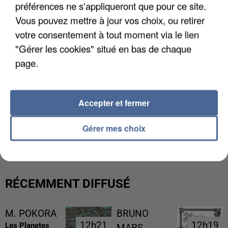
préférences ne s'appliqueront que pour ce site.
Vous pouvez mettre à jour vos choix, ou retirer
votre consentement à tout moment via le lien
"Gérer les cookies" situé en bas de chaque
page.
Accepter et fermer
L’UN DES FONDATEURS SUPPOSÉS DE LA DZ
Gérer mes choix
MAFIA INTERPELLÉ EN ALGÉRIE
RÉCEMMENT DIFFUSÉ
M. POKORA
BRUNO
12h21
12h21
12h19
12h19
Les Planetes
MARS