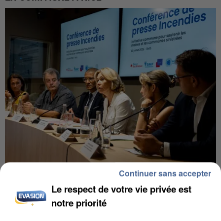
Continuer sans accepter
INCENDIES : L’ÎLE-DE-FRANCE LANCE UN ÉLAN
DE SOLIDARITÉ AVEC LES...
Le respect de votre vie privée est
notre priorité