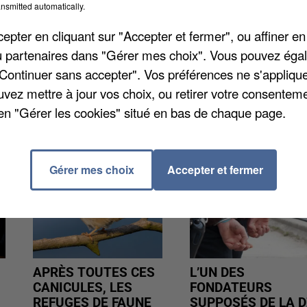
 1. Le club de l'Oise qui nous intéresse, Chambly, va
nsmitted automatically.
 Cholet. Les Camblysiens tenteront de décrocher leur
pter en cliquant sur "Accepter et fermer", ou affiner en
hampionnat. Pour rappel, les Isariens sont 13èmes. L
/ou partenaires dans "Gérer mes choix". Vous pouvez éga
"Continuer sans accepter". Vos préférences ne s'appliqu
uvez mettre à jour vos choix, ou retirer votre consenteme
en "Gérer les cookies" situé en bas de chaque page.
Gérer mes choix
Accepter et fermer
APRÈS TOUTES CES
L’UN DES
CANICULES, LES
FONDATEURS
REFUGES DE FAUNE
SUPPOSÉS DE LA D