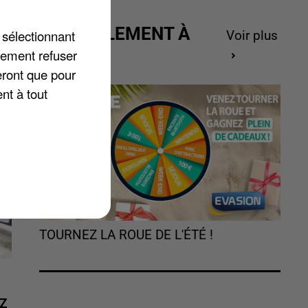
ACTUELLEMENT À
 sélectionnant
Voir plus
e
GAGNER
lement refuser
eront que pour
nt à tout
TOURNEZ LA ROUE DE L'ÉTÉ !
Z