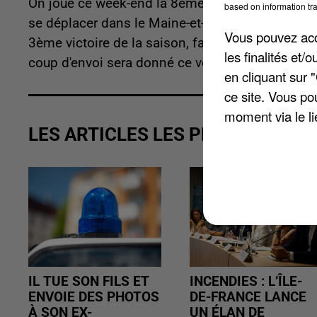
On joue ce week-end la 8ème journée de National
based on information tra
se déplacer dans le Maine-et-Loire pour y défier
Vous pouvez acce
3ème victoire de la saison, face au 10ème du c
les finalités et
coup d'envoi sera donné ce vendredi soir à 19h.
en cliquant sur 
ce site. Vous po
moment via le li
LES ARTICLES LES PLUS VUS
IL TUE SON FILS ET
INCENDIES : L’ÎLE-
ENVOIE DES PHOTOS
DE-FRANCE LANCE
À SON EX-
UN ÉLAN DE