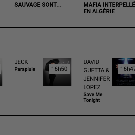
SAUVAGE SONT...
MAFIA INTERPELL
EN ALGÉRIE
JECK
DAVID
16h50
16h50
16h4
16h4
Parapluie
GUETTA &
JENNIFER
LOPEZ
Save Me
Tonight