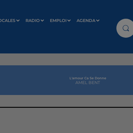
OCALES
RADIO
EMPLOI
AGENDA
L'amour Ca Se Donne
AMEL BENT