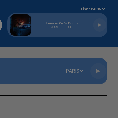
Live :
PARIS
L'amour Ca Se Donne
AMEL BENT
PARIS