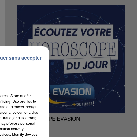
uer sans accepter
erest: Store and/or
tising; Use profiles to
tand audiences through
personalise content; Use
 fraud, and fix errors;
L'HOROSCOPE EVASION
 may process personal
mation actively
vices; Identify devices