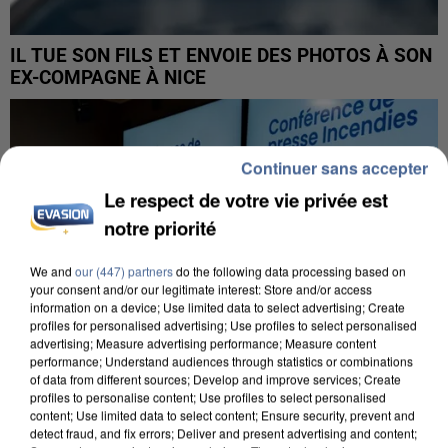
IL TUE SON FILS ET ENVOIE DES PHOTOS À SON
EX-COMPAGNE À NICE
Continuer sans accepter
Le respect de votre vie privée est
notre priorité
We and
our (447) partners
do the following data processing based on
your consent and/or our legitimate interest: Store and/or access
information on a device; Use limited data to select advertising; Create
profiles for personalised advertising; Use profiles to select personalised
advertising; Measure advertising performance; Measure content
performance; Understand audiences through statistics or combinations
of data from different sources; Develop and improve services; Create
profiles to personalise content; Use profiles to select personalised
content; Use limited data to select content; Ensure security, prevent and
detect fraud, and fix errors; Deliver and present advertising and content;
INCENDIES : L’ÎLE-DE-FRANCE LANCE UN ÉLAN