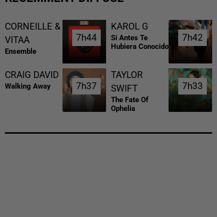
CORNEILLE &
KAROL G
7h44
7h44
7h42
7h42
Si Antes Te
VITAA
Hubiera Conocido
Ensemble
CRAIG DAVID
TAYLOR
7h37
7h37
7h33
7h33
Walking Away
SWIFT
The Fate Of
Ophelia