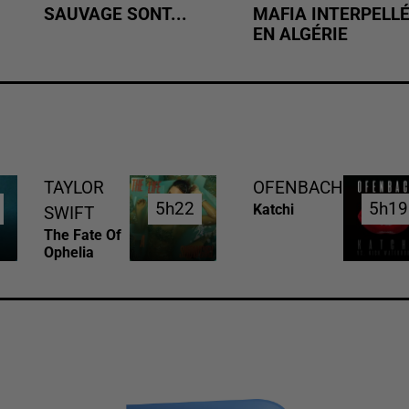
SAUVAGE SONT...
MAFIA INTERPELL
EN ALGÉRIE
TAYLOR
OFENBACH
5h22
5h22
5h19
5h19
Katchi
SWIFT
The Fate Of
Ophelia