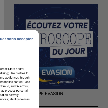
uer sans accepter
erest: Store and/or
tising; Use profiles to
tand audiences through
personalise content; Use
 fraud, and fix errors;
 may process personal
L'HOROSCOPE EVASION
mation actively
vices; Identify devices