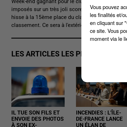
Week-end gagnant pour le club de Chambly. Lors
Vous pouvez acce
imposés sur un très joli score de 4-2 face aux 
les finalités et
hisse à la 15ème place du classement.Demain, l
en cliquant sur 
classement. Ce sera à l'extérieur, au Stade Gasto
ce site. Vous po
moment via le li
LES ARTICLES LES PLUS VUS
IL TUE SON FILS ET
INCENDIES : L’ÎLE-
ENVOIE DES PHOTOS
DE-FRANCE LANCE
À SON EX-
UN ÉLAN DE