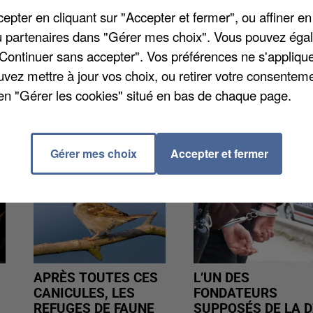
 de la 22ème journée de ligue 2, les Picards se sont
pter en cliquant sur "Accepter et fermer", ou affiner en
normands de Caen. Avec cette victoire le FC Chambly 
/ou partenaires dans "Gérer mes choix". Vous pouvez éga
e club rencontrera Châteauroux, dernier au
"Continuer sans accepter". Vos préférences ne s'appliqu
n Petit à partir de 20 heures.
uvez mettre à jour vos choix, ou retirer votre consenteme
en "Gérer les cookies" situé en bas de chaque page.
Gérer mes choix
Accepter et fermer
APRÈS TOUTES CES
L’UN DES
CANICULES, LES
FONDATEURS
REFUGES DE FAUNE
SUPPOSÉS DE LA D