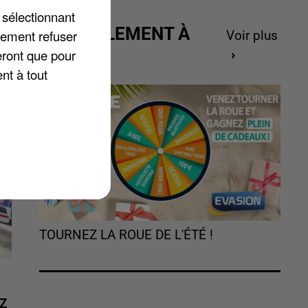
 sélectionnant
se
ACTUELLEMENT À
lement refuser
Voir plus
GAGNER
eront que pour
nt à tout
TOURNEZ LA ROUE DE L'ÉTÉ !
Z