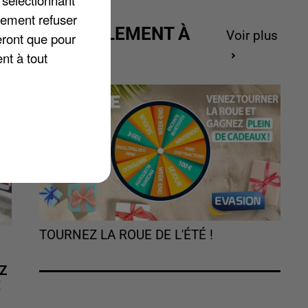
 sélectionnant
lement refuser
ACTUELLEMENT À
Voir plus
eront que pour
GAGNER
nt à tout
TOURNEZ LA ROUE DE L'ÉTÉ !
Z
É