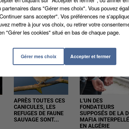
pter en cliquant sur "Accepter et fermer", ou affiner en
a 10e place du classement. Ce vendredi, ils
/ou partenaires dans "Gérer mes choix". Vous pouvez éga
En Nationale 3, tous les matchs ont été reportés.
"Continuer sans accepter". Vos préférences ne s'appliqu
uvez mettre à jour vos choix, ou retirer votre consenteme
en "Gérer les cookies" situé en bas de chaque page.
Gérer mes choix
Accepter et fermer
APRÈS TOUTES CES
L’UN DES
CANICULES, LES
FONDATEURS
REFUGES DE FAUNE
SUPPOSÉS DE LA D
SAUVAGE SONT...
MAFIA INTERPELL
EN ALGÉRIE