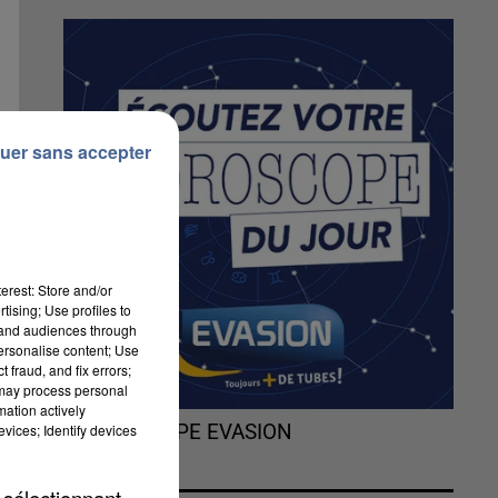
uer sans accepter
erest: Store and/or
tising; Use profiles to
tand audiences through
personalise content; Use
 fraud, and fix errors;
 may process personal
mation actively
vices; Identify devices
L'HOROSCOPE EVASION
n