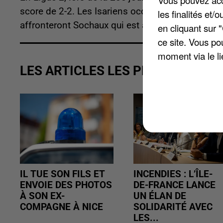
Vous pouvez acce
score de 2-2. Les Isariens occupent désormais l
les finalités et
affronteront Sochaux qui est à la 14e position. 
en cliquant sur 
ce site. Vous po
moment via le li
LES ARTICLES LES PLUS VUS
IL TUE SON FILS ET
INCENDIES : L’ÎLE-
ENVOIE DES PHOTOS
DE-FRANCE LANCE
À SON EX-
UN ÉLAN DE
COMPAGNE À NICE
SOLIDARITÉ AVEC
LES...