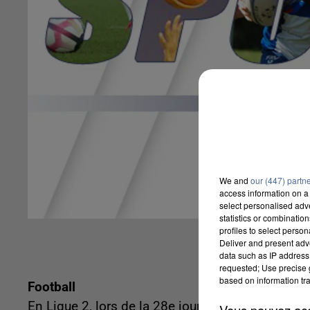
We and
our (447) partn
access information on a 
select personalised ad
statistics or combinatio
profiles to select person
Deliver and present adv
data such as IP address 
requested; Use precise g
based on information tra
Football
En Ligue 2, lors de la 28e journée de tournoi, u