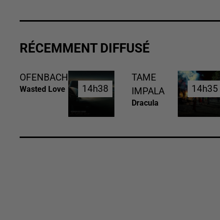
RÉCEMMENT DIFFUSÉ
OFENBACH
TAME
14h38
14h38
14h35
14h35
Wasted Love
IMPALA
Dracula