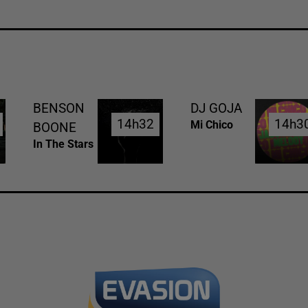
BENSON
DJ GOJA
14h32
14h32
14h3
14h3
Mi Chico
BOONE
In The Stars