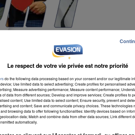
Contin
Le respect de votre vie privée est notre priorité
ers
do the following data processing based on your consent and/or our legitimate int
device; Use limited data to select advertising; Create profiles for personalised adver
vertising; Measure advertising performance; Measure content performance; Unders
ns of data from different sources; Develop and improve services; Create profiles to 
alised content; Use limited data to select content; Ensure security, prevent and detect
ertising and content; Save and communicate privacy choices. These technologies
and browsing data to offer following functionalities: Identify devices based on infor
eolocation data; Match and combine data from other data sources; Link different de
nsmitted automatically.
n match nul a eu lieu entre Chambly et le Mans avec u