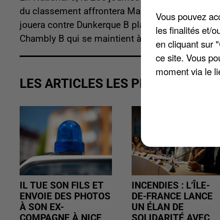
du classement affrontera Maubeuge à la 8e posi
Vous pouvez acce
jouera contre Dunkerque B placé à la 12e positio
les finalités et
Chambly B qui se maintient à la 5e place.
en cliquant sur 
ce site. Vous po
moment via le li
LES ARTICLES LES PLUS VUS
IL TUE SON FILS ET
INCENDIES : L’ÎLE-
ENVOIE DES PHOTOS
DE-FRANCE LANCE
À SON EX-
UN ÉLAN DE
COMPAGNE À NICE
SOLIDARITÉ AVEC