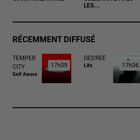
LES...
RÉCEMMENT DIFFUSÉ
TEMPER
DES'REE
17h39
17h39
17h36
17h36
Life
CITY
Self Aware