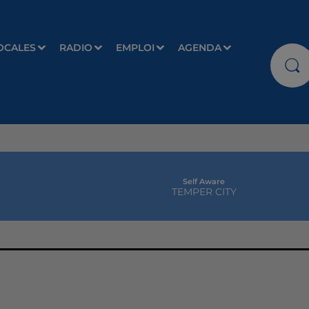
OCALES
RADIO
EMPLOI
AGENDA
Self Aware
TEMPER CITY