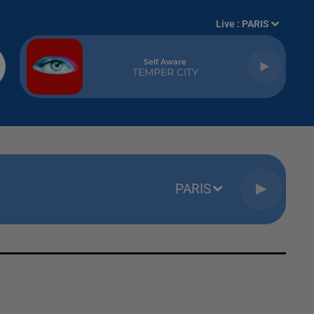
Live :
PARIS
Self Aware
TEMPER CITY
PARIS