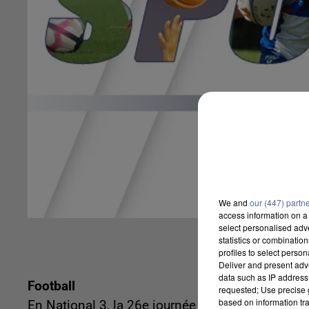
We and
our (447) partn
access information on a 
select personalised ad
statistics or combinatio
profiles to select person
Deliver and present adv
data such as IP address 
Football
requested; Use precise g
based on information tra
En National 3, la 26e journée de tournois se jo