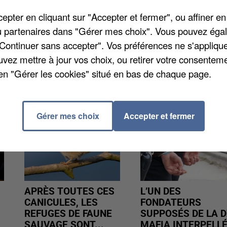
tion. À la deuxième place on retrouve Beauvais qui
pter en cliquant sur "Accepter et fermer", ou affiner en
n. Et Chantilly, dernière du classement sera face à
/ou partenaires dans "Gérer mes choix". Vous pouvez éga
"Continuer sans accepter". Vos préférences ne s'appliqu
uvez mettre à jour vos choix, ou retirer votre consenteme
en "Gérer les cookies" situé en bas de chaque page.
Gérer mes choix
Accepter et fermer
APRÈS TOUTES CES
L’UN DES
CANICULES, LES
FONDATEURS
REFUGES DE FAUNE
SUPPOSÉS DE LA D
SAUVAGE SONT...
MAFIA INTERPELL