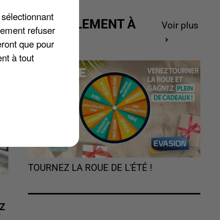
 sélectionnant
ACTUELLEMENT À
Voir plus
lement refuser
GAGNER
eront que pour
nt à tout
TOURNEZ LA ROUE DE L'ÉTÉ !
Z
É