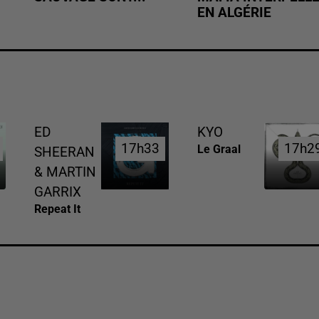
EN ALGÉRIE
ED
KYO
17h33
17h33
17h2
17h2
Le Graal
SHEERAN
& MARTIN
GARRIX
Repeat It