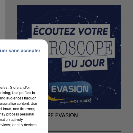
uer sans accepter
erest: Store and/or
tising; Use profiles to
tand audiences through
personalise content; Use
 fraud, and fix errors;
 may process personal
L'HOROSCOPE EVASION
mation actively
vices; Identify devices