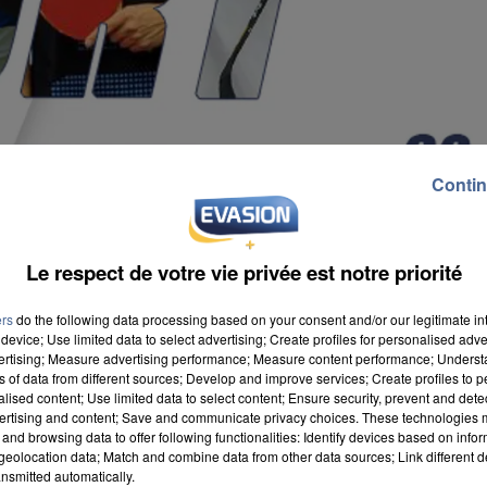
Contin
Le respect de votre vie privée est notre priorité
ers
do the following data processing based on your consent and/or our legitimate int
device; Use limited data to select advertising; Create profiles for personalised adver
vertising; Measure advertising performance; Measure content performance; Unders
ns of data from different sources; Develop and improve services; Create profiles to 
alised content; Use limited data to select content; Ensure security, prevent and detect
ertising and content; Save and communicate privacy choices. These technologies
and browsing data to offer following functionalities: Identify devices based on infor
eolocation data; Match and combine data from other data sources; Link different de
nsmitted automatically.
ue demain. Senlis Municipale qui occupe la 11e place