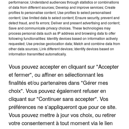
performance; Understand audiences through statistics or combinations
of data from different sources; Develop and improve services; Create
profiles to personalise content; Use profiles to select personalised
content; Use limited data to select content; Ensure security, prevent and
detect fraud, and fix errors; Deliver and present advertising and content;
Save and communicate privacy choices. These technologies may
APRÈS TOUTES CES CANICULES, LES REFUGES
process personal data such as IP address and browsing data to offer
DE FAUNE SAUVAGE SONT...
following functionalities: Identify devices based on information actively
requested; Use precise geolocation data; Match and combine data from
other data sources; Link different devices; Identify devices based on
information transmitted automatically.
Vous pouvez accepter en cliquant sur "Accepter
et fermer", ou affiner en sélectionnant les
finalités et/ou partenaires dans "Gérer mes
choix". Vous pouvez également refuser en
cliquant sur "Continuer sans accepter". Vos
préférences ne s'appliqueront que pour ce site.
Vous pouvez mettre à jour vos choix, ou retirer
votre consentement à tout moment via le lien