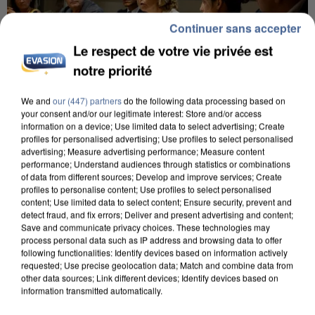
Continuer sans accepter
Le respect de votre vie privée est
notre priorité
We and
our (447) partners
do the following data processing based on
your consent and/or our legitimate interest: Store and/or access
information on a device; Use limited data to select advertising; Create
INCENDIES : L’ÎLE-DE-FRANCE LANCE UN ÉLAN
profiles for personalised advertising; Use profiles to select personalised
DE SOLIDARITÉ AVEC LES...
advertising; Measure advertising performance; Measure content
performance; Understand audiences through statistics or combinations
of data from different sources; Develop and improve services; Create
profiles to personalise content; Use profiles to select personalised
content; Use limited data to select content; Ensure security, prevent and
detect fraud, and fix errors; Deliver and present advertising and content;
Save and communicate privacy choices. These technologies may
process personal data such as IP address and browsing data to offer
following functionalities: Identify devices based on information actively
requested; Use precise geolocation data; Match and combine data from
other data sources; Link different devices; Identify devices based on
information transmitted automatically.