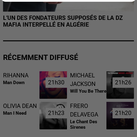
L’UN DES FONDATEURS SUPPOSÉS DE LA DZ
MAFIA INTERPELLÉ EN ALGÉRIE
RÉCEMMENT DIFFUSÉ
RIHANNA
MICHAEL
21h30
21h30
21h26
21h26
Man Down
JACKSON
Will You Be There
OLIVIA DEAN
FRERO
21h23
21h23
21h20
21h20
Man I Need
DELAVEGA
Le Chant Des
Sirenes