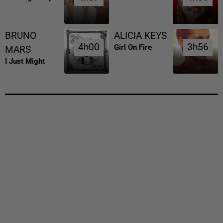
BRUNO
ALICIA KEYS
4h00
4h00
3h56
3h56
Girl On Fire
MARS
I Just Might