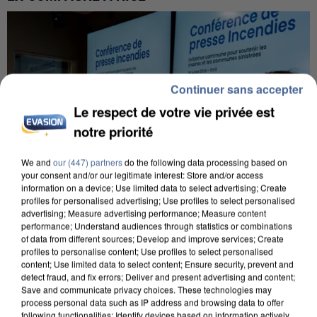
Continuer sans accepter
Le respect de votre vie privée est
notre priorité
We and
our (447) partners
do the following data processing based on
your consent and/or our legitimate interest: Store and/or access
information on a device; Use limited data to select advertising; Create
profiles for personalised advertising; Use profiles to select personalised
advertising; Measure advertising performance; Measure content
performance; Understand audiences through statistics or combinations
of data from different sources; Develop and improve services; Create
profiles to personalise content; Use profiles to select personalised
INCENDIES : L’ÎLE-DE-FRANCE LANCE UN ÉLAN
content; Use limited data to select content; Ensure security, prevent and
DE SOLIDARITÉ AVEC LES...
detect fraud, and fix errors; Deliver and present advertising and content;
Save and communicate privacy choices. These technologies may
process personal data such as IP address and browsing data to offer
following functionalities: Identify devices based on information actively