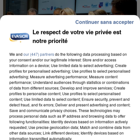
Continuer sans accepter
Le respect de votre vie privée est
notre priorité
We and
our (447) partners
do the following data processing based on
your consent and/or our legitimate interest: Store and/or access
information on a device; Use limited data to select advertising; Create
profiles for personalised advertising; Use profiles to select personalised
INCENDIES : L’ÎLE-DE-FRANCE LANCE UN ÉLAN
advertising; Measure advertising performance; Measure content
performance; Understand audiences through statistics or combinations
DE SOLIDARITÉ AVEC LES...
of data from different sources; Develop and improve services; Create
profiles to personalise content; Use profiles to select personalised
content; Use limited data to select content; Ensure security, prevent and
detect fraud, and fix errors; Deliver and present advertising and content;
Save and communicate privacy choices. These technologies may
process personal data such as IP address and browsing data to offer
following functionalities: Identify devices based on information actively
requested; Use precise geolocation data; Match and combine data from
other data sources; Link different devices; Identify devices based on
information transmitted automatically.