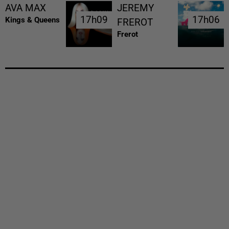
AVA MAX
JEREMY
17h09
17h09
17h06
17h06
Kings & Queens
FREROT
Frerot