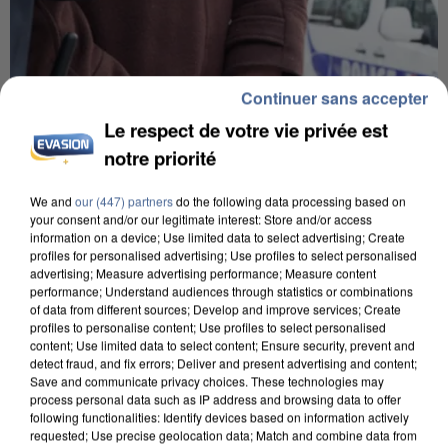
Continuer sans accepter
Le respect de votre vie privée est
notre priorité
We and
our (447) partners
do the following data processing based on
your consent and/or our legitimate interest: Store and/or access
information on a device; Use limited data to select advertising; Create
profiles for personalised advertising; Use profiles to select personalised
advertising; Measure advertising performance; Measure content
performance; Understand audiences through statistics or combinations
UN SECOND CADRE DE LA DZ MAFIA
of data from different sources; Develop and improve services; Create
INTERPELLÉ EN ALGÉRIE
profiles to personalise content; Use profiles to select personalised
content; Use limited data to select content; Ensure security, prevent and
detect fraud, and fix errors; Deliver and present advertising and content;
Save and communicate privacy choices. These technologies may
process personal data such as IP address and browsing data to offer
following functionalities: Identify devices based on information actively
requested; Use precise geolocation data; Match and combine data from