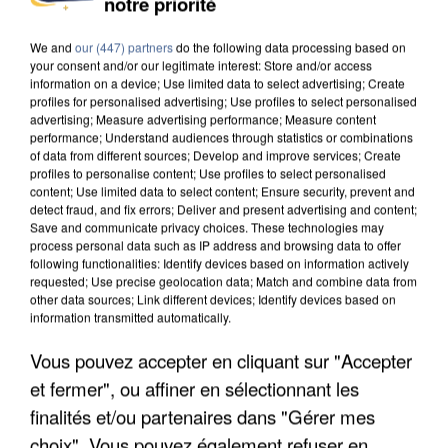
notre priorité
MAFIA INTERPELLÉ EN ALGÉRIE
We and
our (447) partners
do the following data processing based on
your consent and/or our legitimate interest: Store and/or access
information on a device; Use limited data to select advertising; Create
profiles for personalised advertising; Use profiles to select personalised
advertising; Measure advertising performance; Measure content
performance; Understand audiences through statistics or combinations
of data from different sources; Develop and improve services; Create
profiles to personalise content; Use profiles to select personalised
content; Use limited data to select content; Ensure security, prevent and
detect fraud, and fix errors; Deliver and present advertising and content;
Save and communicate privacy choices. These technologies may
process personal data such as IP address and browsing data to offer
following functionalities: Identify devices based on information actively
requested; Use precise geolocation data; Match and combine data from
other data sources; Link different devices; Identify devices based on
information transmitted automatically.
Vous pouvez accepter en cliquant sur "Accepter
UN SECOND CADRE DE LA DZ MAFIA
et fermer", ou affiner en sélectionnant les
INTERPELLÉ EN ALGÉRIE
finalités et/ou partenaires dans "Gérer mes
choix". Vous pouvez également refuser en