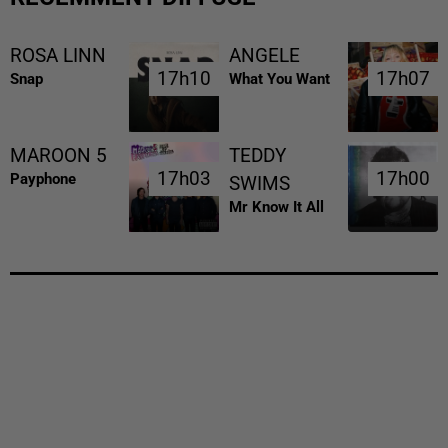
ROSA LINN
ANGELE
17h10
17h10
17h07
17h07
Snap
What You Want
MAROON 5
TEDDY
17h03
17h03
17h00
17h00
Payphone
SWIMS
Mr Know It All