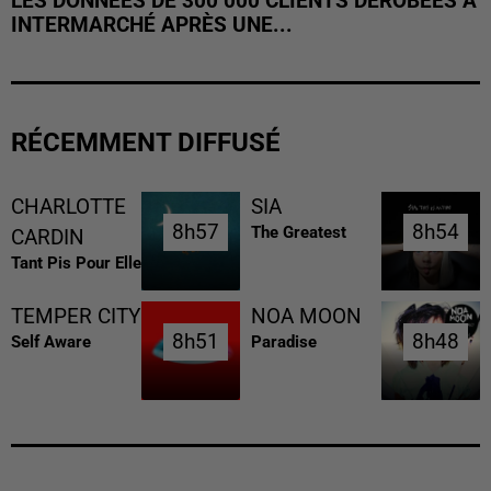
LES DONNÉES DE 300 000 CLIENTS DÉROBÉES À
INTERMARCHÉ APRÈS UNE...
RÉCEMMENT DIFFUSÉ
CHARLOTTE
SIA
8h57
8h57
8h54
8h54
The Greatest
CARDIN
Tant Pis Pour Elle
TEMPER CITY
NOA MOON
8h51
8h51
8h48
8h48
Self Aware
Paradise