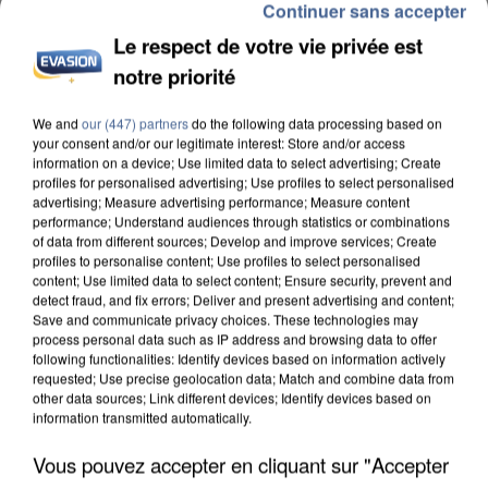
Continuer sans accepter
Le respect de votre vie privée est
notre priorité
We and
our (447) partners
do the following data processing based on
your consent and/or our legitimate interest: Store and/or access
information on a device; Use limited data to select advertising; Create
profiles for personalised advertising; Use profiles to select personalised
advertising; Measure advertising performance; Measure content
L’UN DES FONDATEURS SUPPOSÉS DE LA DZ
performance; Understand audiences through statistics or combinations
MAFIA INTERPELLÉ EN ALGÉRIE
of data from different sources; Develop and improve services; Create
profiles to personalise content; Use profiles to select personalised
content; Use limited data to select content; Ensure security, prevent and
detect fraud, and fix errors; Deliver and present advertising and content;
Save and communicate privacy choices. These technologies may
process personal data such as IP address and browsing data to offer
following functionalities: Identify devices based on information actively
requested; Use precise geolocation data; Match and combine data from
other data sources; Link different devices; Identify devices based on
information transmitted automatically.
Vous pouvez accepter en cliquant sur "Accepter