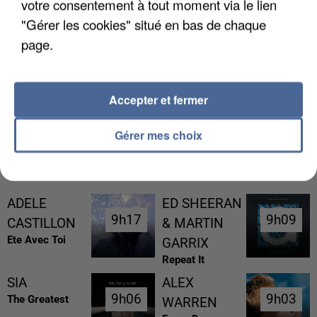
votre consentement à tout moment via le lien
"Gérer les cookies" situé en bas de chaque
page.
L’UN DES FONDATEURS SUPPOSÉS DE LA DZ
MAFIA INTERPELLÉ EN ALGÉRIE
Accepter et fermer
Gérer mes choix
RÉCEMMENT DIFFUSÉ
ADELE
ED SHEERAN
9h17
9h17
9h09
9h09
CASTILLON
& MARTIN
Ete Avec Toi
GARRIX
Repeat It
SIA
ALEX
9h06
9h06
9h03
9h03
The Greatest
WARREN