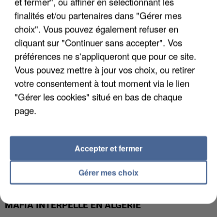
et fermer", ou affiner en sélectionnant les
APRÈS TOUTES CES CANICULES, LES REFUGES
finalités et/ou partenaires dans "Gérer mes
DE FAUNE SAUVAGE SONT...
choix". Vous pouvez également refuser en
cliquant sur "Continuer sans accepter". Vos
préférences ne s'appliqueront que pour ce site.
Vous pouvez mettre à jour vos choix, ou retirer
votre consentement à tout moment via le lien
"Gérer les cookies" situé en bas de chaque
page.
Accepter et fermer
Gérer mes choix
L’UN DES FONDATEURS SUPPOSÉS DE LA DZ
MAFIA INTERPELLÉ EN ALGÉRIE