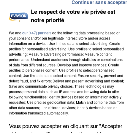
Continuer sans accepter
Le respect de votre vie privée est
notre priorité
INCENDIES : L’ÎLE-DE-FRANCE LANCE UN ÉLAN
DE SOLIDARITÉ AVEC LES...
We and
our (447) partners
do the following data processing based on
your consent and/or our legitimate interest: Store and/or access
information on a device; Use limited data to select advertising; Create
profiles for personalised advertising; Use profiles to select personalised
advertising; Measure advertising performance; Measure content
performance; Understand audiences through statistics or combinations
of data from different sources; Develop and improve services; Create
profiles to personalise content; Use profiles to select personalised
content; Use limited data to select content; Ensure security, prevent and
detect fraud, and fix errors; Deliver and present advertising and content;
Save and communicate privacy choices. These technologies may
process personal data such as IP address and browsing data to offer
following functionalities: Identify devices based on information actively
requested; Use precise geolocation data; Match and combine data from
other data sources; Link different devices; Identify devices based on
information transmitted automatically.
Vous pouvez accepter en cliquant sur "Accepter