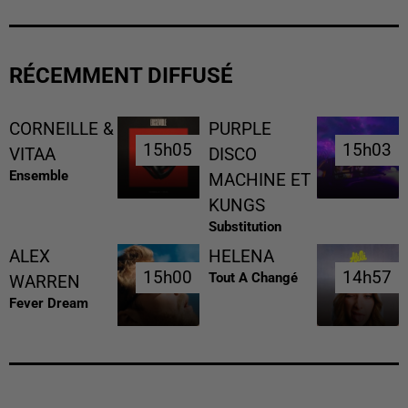
RÉCEMMENT DIFFUSÉ
CORNEILLE &
PURPLE
15h05
15h05
15h03
15h03
VITAA
DISCO
Ensemble
MACHINE ET
KUNGS
Substitution
ALEX
HELENA
15h00
15h00
14h57
14h57
Tout A Changé
WARREN
Fever Dream