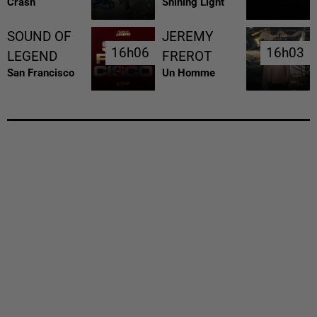
Crash
Shining Light
SOUND OF
JEREMY
16h06
16h06
16h03
16h03
LEGEND
FREROT
San Francisco
Un Homme