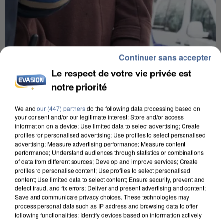
Continuer sans accepter
Le respect de votre vie privée est
notre priorité
We and
our (447) partners
do the following data processing based on
your consent and/or our legitimate interest: Store and/or access
information on a device; Use limited data to select advertising; Create
profiles for personalised advertising; Use profiles to select personalised
advertising; Measure advertising performance; Measure content
performance; Understand audiences through statistics or combinations
of data from different sources; Develop and improve services; Create
UN SECOND CADRE DE LA DZ MAFIA
profiles to personalise content; Use profiles to select personalised
INTERPELLÉ EN ALGÉRIE
content; Use limited data to select content; Ensure security, prevent and
detect fraud, and fix errors; Deliver and present advertising and content;
Save and communicate privacy choices. These technologies may
process personal data such as IP address and browsing data to offer
following functionalities: Identify devices based on information actively