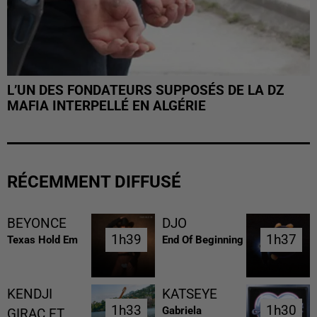
L’UN DES FONDATEURS SUPPOSÉS DE LA DZ
MAFIA INTERPELLÉ EN ALGÉRIE
RÉCEMMENT DIFFUSÉ
BEYONCE
DJO
1h39
1h39
1h37
1h37
Texas Hold Em
End Of Beginning
KENDJI
KATSEYE
1h33
1h33
1h30
1h30
Gabriela
GIRAC ET