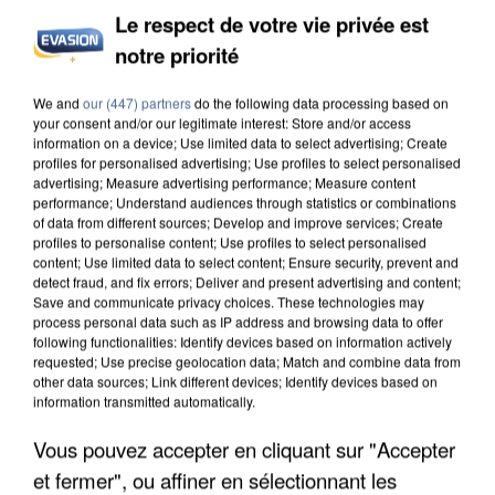
Le respect de votre vie privée est
notre priorité
INCENDIES : L’ÎLE-DE-FRANCE LANCE UN ÉLAN
We and
our (447) partners
do the following data processing based on
DE SOLIDARITÉ AVEC LES...
your consent and/or our legitimate interest: Store and/or access
information on a device; Use limited data to select advertising; Create
profiles for personalised advertising; Use profiles to select personalised
advertising; Measure advertising performance; Measure content
performance; Understand audiences through statistics or combinations
of data from different sources; Develop and improve services; Create
profiles to personalise content; Use profiles to select personalised
content; Use limited data to select content; Ensure security, prevent and
detect fraud, and fix errors; Deliver and present advertising and content;
Save and communicate privacy choices. These technologies may
process personal data such as IP address and browsing data to offer
following functionalities: Identify devices based on information actively
requested; Use precise geolocation data; Match and combine data from
other data sources; Link different devices; Identify devices based on
information transmitted automatically.
Vous pouvez accepter en cliquant sur "Accepter
et fermer", ou affiner en sélectionnant les