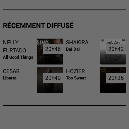
RÉCEMMENT DIFFUSÉ
NELLY
SHAKIRA
20h46
20h46
20h42
20h42
Dai Dai
FURTADO
All Good Things
CESAR
HOZIER
20h40
20h40
20h36
20h36
Liberta
Too Sweet