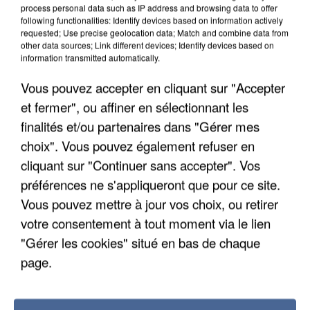
process personal data such as IP address and browsing data to offer
following functionalities: Identify devices based on information actively
IL TUE SON FILS ET ENVOIE DES PHOTOS À SON
requested; Use precise geolocation data; Match and combine data from
EX-COMPAGNE À NICE
other data sources; Link different devices; Identify devices based on
information transmitted automatically.
Vous pouvez accepter en cliquant sur "Accepter
et fermer", ou affiner en sélectionnant les
finalités et/ou partenaires dans "Gérer mes
choix". Vous pouvez également refuser en
cliquant sur "Continuer sans accepter". Vos
préférences ne s'appliqueront que pour ce site.
Vous pouvez mettre à jour vos choix, ou retirer
votre consentement à tout moment via le lien
"Gérer les cookies" situé en bas de chaque
page.
INCENDIES : L’ÎLE-DE-FRANCE LANCE UN ÉLAN
DE SOLIDARITÉ AVEC LES...