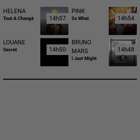
HELENA
PINK
14h57
14h57
14h54
14h54
Tout A Changé
So What
LOUANE
BRUNO
14h50
14h50
14h48
14h48
Secret
MARS
I Just Might