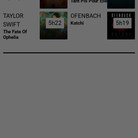
Tant Pis Pour Elle
TAYLOR
OFENBACH
5h22
5h22
5h19
5h19
Katchi
SWIFT
The Fate Of
Ophelia