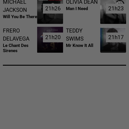
MICHAEL
OLIVIA DEAN
21h26
21h26
21h23
21h23
Man I Need
JACKSON
Will You Be There
FRERO
TEDDY
21h20
21h20
21h17
21h17
DELAVEGA
SWIMS
Le Chant Des
Mr Know It All
Sirenes