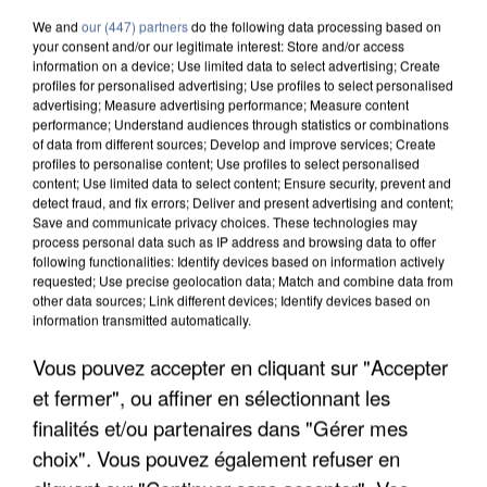
We and
our (447) partners
do the following data processing based on
your consent and/or our legitimate interest: Store and/or access
information on a device; Use limited data to select advertising; Create
profiles for personalised advertising; Use profiles to select personalised
advertising; Measure advertising performance; Measure content
performance; Understand audiences through statistics or combinations
of data from different sources; Develop and improve services; Create
profiles to personalise content; Use profiles to select personalised
content; Use limited data to select content; Ensure security, prevent and
detect fraud, and fix errors; Deliver and present advertising and content;
Save and communicate privacy choices. These technologies may
process personal data such as IP address and browsing data to offer
following functionalities: Identify devices based on information actively
requested; Use precise geolocation data; Match and combine data from
other data sources; Link different devices; Identify devices based on
information transmitted automatically.
APRÈS TOUTES CES CANICULES, LES REFUGES
Vous pouvez accepter en cliquant sur "Accepter
DE FAUNE SAUVAGE SONT...
et fermer", ou affiner en sélectionnant les
finalités et/ou partenaires dans "Gérer mes
choix". Vous pouvez également refuser en