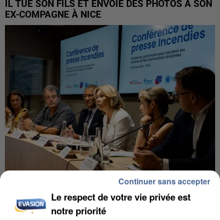
IL TUE SON FILS ET ENVOIE DES PHOTOS À SON
EX-COMPAGNE À NICE
Continuer sans accepter
INCENDIES : L’ÎLE-DE-FRANCE LANCE UN ÉLAN
Le respect de votre vie privée est
DE SOLIDARITÉ AVEC LES...
notre priorité