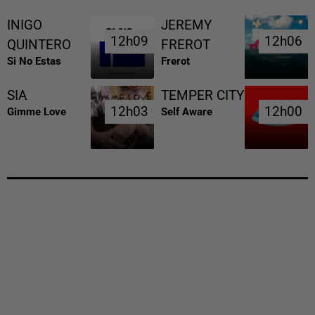
INIGO
JEREMY
12h09
12h09
12h06
12h06
QUINTERO
FREROT
Si No Estas
Frerot
SIA
TEMPER CITY
12h03
12h03
12h00
12h00
Gimme Love
Self Aware