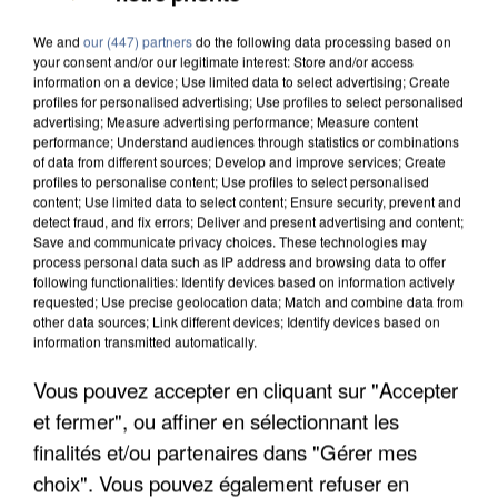
We and
our (447) partners
do the following data processing based on
your consent and/or our legitimate interest: Store and/or access
information on a device; Use limited data to select advertising; Create
profiles for personalised advertising; Use profiles to select personalised
advertising; Measure advertising performance; Measure content
performance; Understand audiences through statistics or combinations
of data from different sources; Develop and improve services; Create
profiles to personalise content; Use profiles to select personalised
content; Use limited data to select content; Ensure security, prevent and
detect fraud, and fix errors; Deliver and present advertising and content;
Save and communicate privacy choices. These technologies may
process personal data such as IP address and browsing data to offer
following functionalities: Identify devices based on information actively
requested; Use precise geolocation data; Match and combine data from
other data sources; Link different devices; Identify devices based on
information transmitted automatically.
Vous pouvez accepter en cliquant sur "Accepter
UN SECOND CADRE DE LA DZ MAFIA
et fermer", ou affiner en sélectionnant les
INTERPELLÉ EN ALGÉRIE
finalités et/ou partenaires dans "Gérer mes
choix". Vous pouvez également refuser en