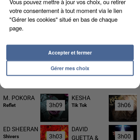
Vous pouvez mettre à jour vos choix, ou retirer
votre consentement à tout moment via le lien
"Gérer les cookies" situé en bas de chaque
page.
UNE TOURISTE DE L’OISE EMPORTÉE PAR UNE
COULÉE DE BOUE EN HAUTE-SAVOIE
Accepter et fermer
Gérer mes choix
RÉCEMMENT DIFFUSÉ
M. POKORA
KESHA
3h09
3h09
3h06
3h06
Reflet
Tik Tok
ED SHEERAN
DAVID
3h03
3h03
3h00
3h00
Shivers
GUETTA &