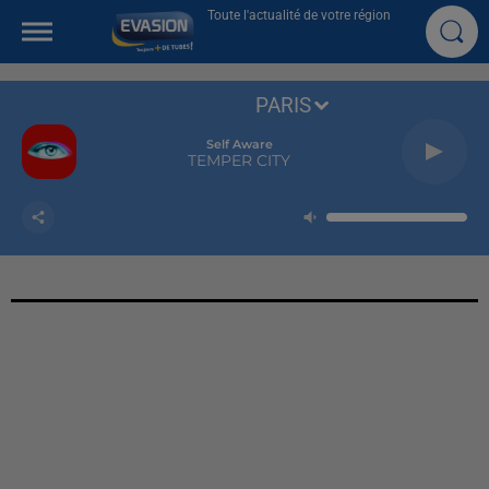
Toute l'actualité de votre région
PARIS
Self Aware
TEMPER CITY