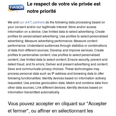
Le respect de votre vie privée est
notre priorité
INCENDIES : L’ÎLE-DE-FRANCE LANCE UN ÉLAN
We and
our (447) partners
do the following data processing based on
DE SOLIDARITÉ AVEC LES...
your consent and/or our legitimate interest: Store and/or access
information on a device; Use limited data to select advertising; Create
profiles for personalised advertising; Use profiles to select personalised
advertising; Measure advertising performance; Measure content
performance; Understand audiences through statistics or combinations
of data from different sources; Develop and improve services; Create
profiles to personalise content; Use profiles to select personalised
content; Use limited data to select content; Ensure security, prevent and
detect fraud, and fix errors; Deliver and present advertising and content;
Save and communicate privacy choices. These technologies may
process personal data such as IP address and browsing data to offer
following functionalities: Identify devices based on information actively
requested; Use precise geolocation data; Match and combine data from
other data sources; Link different devices; Identify devices based on
information transmitted automatically.
Vous pouvez accepter en cliquant sur "Accepter
et fermer", ou affiner en sélectionnant les