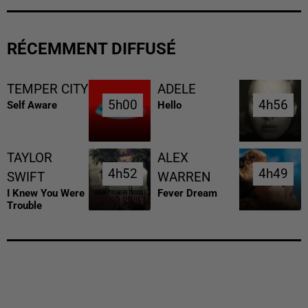
RÉCEMMENT DIFFUSÉ
TEMPER CITY
ADELE
5h00
5h00
4h56
4h56
Self Aware
Hello
TAYLOR
ALEX
4h52
4h52
4h49
4h49
SWIFT
WARREN
I Knew You Were
Fever Dream
Trouble