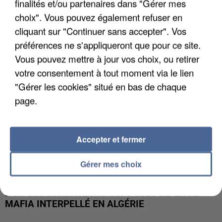
finalités et/ou partenaires dans "Gérer mes
APRÈS TOUTES CES CANICULES, LES REFUGES
DE FAUNE SAUVAGE SONT...
choix". Vous pouvez également refuser en
cliquant sur "Continuer sans accepter". Vos
préférences ne s'appliqueront que pour ce site.
Vous pouvez mettre à jour vos choix, ou retirer
votre consentement à tout moment via le lien
"Gérer les cookies" situé en bas de chaque
page.
Accepter et fermer
Gérer mes choix
L’UN DES FONDATEURS SUPPOSÉS DE LA DZ
MAFIA INTERPELLÉ EN ALGÉRIE