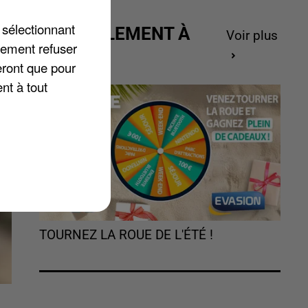
 sélectionnant
ACTUELLEMENT À
Voir plus
lement refuser
GAGNER
eront que pour
nt à tout
TOURNEZ LA ROUE DE L'ÉTÉ !