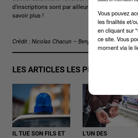
d'inscriptions sont par ailleurs disponibles sur l
Vous pouvez acce
savoir plus !
les finalités et
en cliquant sur 
ce site. Vous po
Crédit : Nicolas Chacun – Benjamin Swiniarski
moment via le li
LES ARTICLES LES PLUS VUS
IL TUE SON FILS ET
L’UN DES