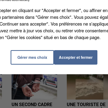
e site du club. Cliquez
sur fcversailles.com
pour en
pter en cliquant sur "Accepter et fermer", ou affiner en
/ou partenaires dans "Gérer mes choix". Vous pouvez éga
"Continuer sans accepter". Vos préférences ne s'appliqu
uvez mettre à jour vos choix, ou retirer votre consenteme
en "Gérer les cookies" situé en bas de chaque page.
Gérer mes choix
Accepter et fermer
UN SECOND CADRE
UNE TOURISTE DE