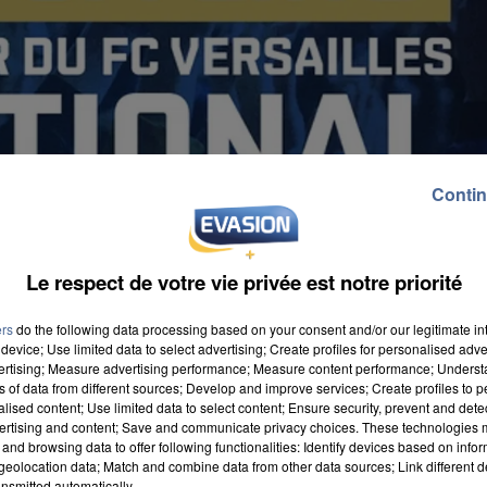
Contin
Le respect de votre vie privée est notre priorité
ers
do the following data processing based on your consent and/or our legitimate int
device; Use limited data to select advertising; Create profiles for personalised adver
vertising; Measure advertising performance; Measure content performance; Unders
ns of data from different sources; Develop and improve services; Create profiles to 
alised content; Use limited data to select content; Ensure security, prevent and detect
ertising and content; Save and communicate privacy choices. These technologies
and browsing data to offer following functionalities: Identify devices based on infor
ffre la place pour le premier match de la saison. Ce
eolocation data; Match and combine data from other data sources; Link different de
ontre Martigues, au stade Jean Bouin. Les modalités
nsmitted automatically.