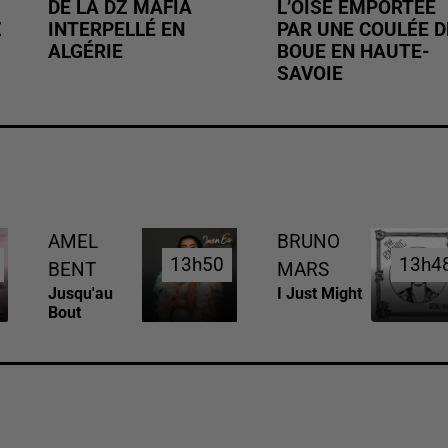
DE LA DZ MAFIA
L’OISE EMPORTÉE
Z
INTERPELLÉ EN
PAR UNE COULÉE D
ALGÉRIE
BOUE EN HAUTE-
SAVOIE
AMEL
BRUNO
13h50
13h50
13h4
13h4
BENT
MARS
Jusqu'au
I Just Might
Bout