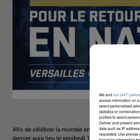
We and
our (447) partn
access information on a 
select personalised ad
statistics or combinatio
profiles to select person
Deliver and present adv
data such as IP address 
Afin de célébrer la montée en National, le club o
requested; Use precise g
dernier aura lieu le vendredi 12 août prochain c
based on information tra