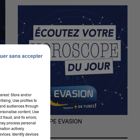
uer sans accepter
erest: Store and/or
tising; Use profiles to
tand audiences through
personalise content; Use
 fraud, and fix errors;
L'HOROSCOPE EVASION
 may process personal
mation actively
vices; Identify devices