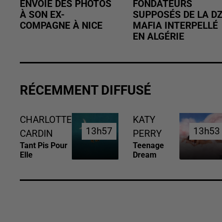
ENVOIE DES PHOTOS
FONDATEURS
À SON EX-
SUPPOSÉS DE LA D
COMPAGNE À NICE
MAFIA INTERPELLÉ
EN ALGÉRIE
RÉCEMMENT DIFFUSÉ
CHARLOTTE
KATY
13h57
13h57
13h53
13h53
CARDIN
PERRY
Tant Pis Pour
Teenage
Elle
Dream