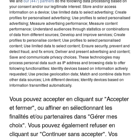
We and
our (447) partners
do the following data processing based on
your consent and/or our legitimate interest: Store and/or access
information on a device; Use limited data to select advertising; Create
profiles for personalised advertising; Use profiles to select personalised
advertising; Measure advertising performance; Measure content
performance; Understand audiences through statistics or combinations
of data from different sources; Develop and improve services; Create
profiles to personalise content; Use profiles to select personalised
content; Use limited data to select content; Ensure security, prevent and
detect fraud, and fix errors; Deliver and present advertising and content;
Save and communicate privacy choices. These technologies may
process personal data such as IP address and browsing data to offer
following functionalities: Identify devices based on information actively
requested; Use precise geolocation data; Match and combine data from
other data sources; Link different devices; Identify devices based on
information transmitted automatically.
APRÈS TOUTES CES CANICULES, LES REFUGES
DE FAUNE SAUVAGE SONT...
Vous pouvez accepter en cliquant sur "Accepter
et fermer", ou affiner en sélectionnant les
finalités et/ou partenaires dans "Gérer mes
choix". Vous pouvez également refuser en
cliquant sur "Continuer sans accepter". Vos