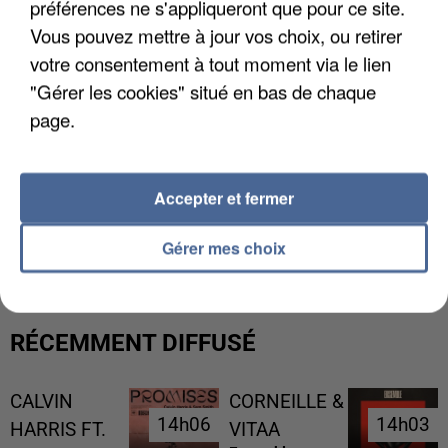
préférences ne s'appliqueront que pour ce site.
Vous pouvez mettre à jour vos choix, ou retirer
votre consentement à tout moment via le lien
"Gérer les cookies" situé en bas de chaque
page.
Accepter et fermer
L’UN DES FONDATEURS SUPPOSÉS DE LA DZ
MAFIA INTERPELLÉ EN ALGÉRIE
Gérer mes choix
RÉCEMMENT DIFFUSÉ
CALVIN
CORNEILLE &
14h06
14h06
14h03
14h03
HARRIS FT.
VITAA