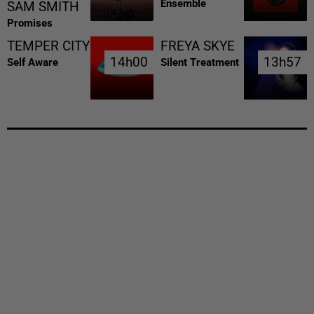
Ensemble
SAM SMITH
Promises
TEMPER CITY
FREYA SKYE
14h00
14h00
13h57
13h57
Self Aware
Silent Treatment