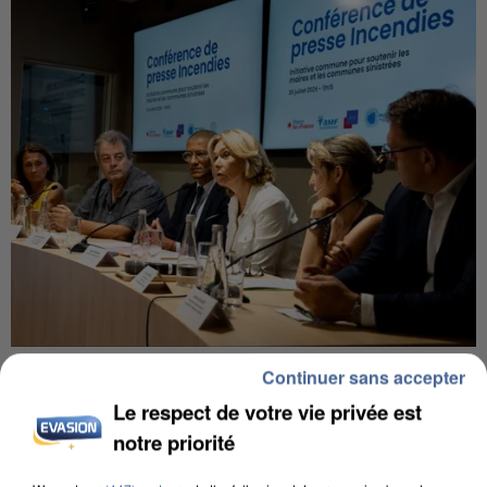
INCENDIES : L’ÎLE-DE-FRANCE LANCE UN ÉLAN
Continuer sans accepter
DE SOLIDARITÉ AVEC LES...
Le respect de votre vie privée est
notre priorité