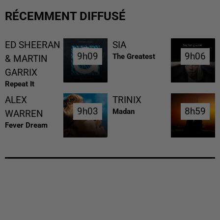
RÉCEMMENT DIFFUSÉ
ED SHEERAN
SIA
9h09
9h09
9h06
9h06
The Greatest
& MARTIN
GARRIX
Repeat It
ALEX
TRINIX
9h03
9h03
8h59
8h59
Madan
WARREN
Fever Dream