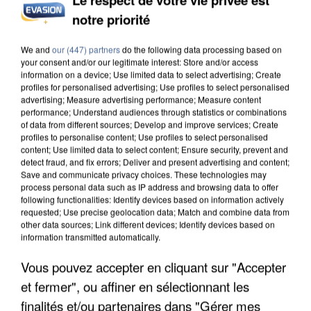
notre priorité
INCENDIES : L’ÎLE-DE-FRANCE LANCE UN ÉLAN
DE SOLIDARITÉ AVEC LES...
We and
our (447) partners
do the following data processing based on
your consent and/or our legitimate interest: Store and/or access
information on a device; Use limited data to select advertising; Create
profiles for personalised advertising; Use profiles to select personalised
advertising; Measure advertising performance; Measure content
performance; Understand audiences through statistics or combinations
of data from different sources; Develop and improve services; Create
profiles to personalise content; Use profiles to select personalised
content; Use limited data to select content; Ensure security, prevent and
detect fraud, and fix errors; Deliver and present advertising and content;
Save and communicate privacy choices. These technologies may
process personal data such as IP address and browsing data to offer
following functionalities: Identify devices based on information actively
requested; Use precise geolocation data; Match and combine data from
other data sources; Link different devices; Identify devices based on
information transmitted automatically.
Vous pouvez accepter en cliquant sur "Accepter
et fermer", ou affiner en sélectionnant les
APRÈS TOUTES CES CANICULES, LES REFUGES
DE FAUNE SAUVAGE SONT...
finalités et/ou partenaires dans "Gérer mes