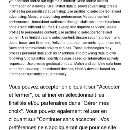
your consent and/or our legitimate interest: Store and/or access
information on a device; Use limited data to select advertising; Create
profiles for personalised advertising; Use profiles to select personalised
advertising; Measure advertising performance; Measure content
performance; Understand audiences through statistics or combinations
of data from different sources; Develop and improve services; Create
profiles to personalise content; Use profiles to select personalised
content; Use limited data to select content; Ensure security, prevent and
detect fraud, and fix errors; Deliver and present advertising and content;
Save and communicate privacy choices. These technologies may
process personal data such as IP address and browsing data to offer
following functionalities: Identify devices based on information actively
requested; Use precise geolocation data; Match and combine data from
other data sources; Link different devices; Identify devices based on
APRÈS TOUTES CES CANICULES, LES REFUGES
information transmitted automatically.
DE FAUNE SAUVAGE SONT...
Vous pouvez accepter en cliquant sur "Accepter
et fermer", ou affiner en sélectionnant les
finalités et/ou partenaires dans "Gérer mes
choix". Vous pouvez également refuser en
cliquant sur "Continuer sans accepter". Vos
préférences ne s'appliqueront que pour ce site.