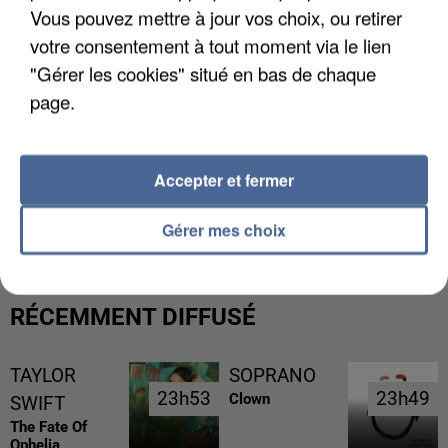
Vous pouvez mettre à jour vos choix, ou retirer
votre consentement à tout moment via le lien
"Gérer les cookies" situé en bas de chaque
page.
Accepter et fermer
L’UN DES FONDATEURS SUPPOSÉS DE LA DZ
MAFIA INTERPELLÉ EN ALGÉRIE
Gérer mes choix
RÉCEMMENT DIFFUSÉ
TAYLOR
SOPRANO
23h53
23h53
23h49
23h49
Clown
SWIFT
The Fate Of
Ophelia