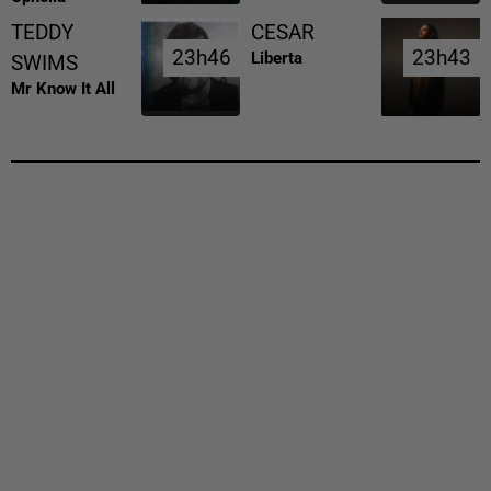
TEDDY
CESAR
23h46
23h46
23h43
23h43
Liberta
SWIMS
Mr Know It All