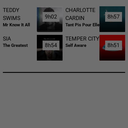
TEDDY
CHARLOTTE
9h02
9h02
8h57
8h57
SWIMS
CARDIN
Mr Know It All
Tant Pis Pour Elle
SIA
TEMPER CITY
8h54
8h54
8h51
8h51
The Greatest
Self Aware