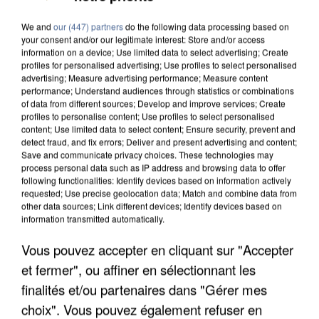
We and
our (447) partners
do the following data processing based on
your consent and/or our legitimate interest: Store and/or access
information on a device; Use limited data to select advertising; Create
profiles for personalised advertising; Use profiles to select personalised
advertising; Measure advertising performance; Measure content
performance; Understand audiences through statistics or combinations
of data from different sources; Develop and improve services; Create
profiles to personalise content; Use profiles to select personalised
content; Use limited data to select content; Ensure security, prevent and
detect fraud, and fix errors; Deliver and present advertising and content;
Save and communicate privacy choices. These technologies may
process personal data such as IP address and browsing data to offer
following functionalities: Identify devices based on information actively
requested; Use precise geolocation data; Match and combine data from
other data sources; Link different devices; Identify devices based on
information transmitted automatically.
Vous pouvez accepter en cliquant sur "Accepter
UNE TOURISTE DE L’OISE EMPORTÉE PAR UNE
et fermer", ou affiner en sélectionnant les
COULÉE DE BOUE EN HAUTE-SAVOIE
finalités et/ou partenaires dans "Gérer mes
choix". Vous pouvez également refuser en