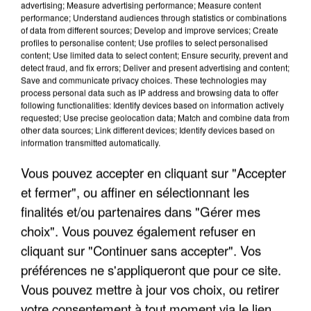
advertising; Measure advertising performance; Measure content
performance; Understand audiences through statistics or combinations
of data from different sources; Develop and improve services; Create
profiles to personalise content; Use profiles to select personalised
content; Use limited data to select content; Ensure security, prevent and
detect fraud, and fix errors; Deliver and present advertising and content;
Save and communicate privacy choices. These technologies may
process personal data such as IP address and browsing data to offer
following functionalities: Identify devices based on information actively
APRÈS TOUTES CES CANICULES, LES REFUGES
requested; Use precise geolocation data; Match and combine data from
DE FAUNE SAUVAGE SONT...
other data sources; Link different devices; Identify devices based on
information transmitted automatically.
Vous pouvez accepter en cliquant sur "Accepter
et fermer", ou affiner en sélectionnant les
finalités et/ou partenaires dans "Gérer mes
choix". Vous pouvez également refuser en
cliquant sur "Continuer sans accepter". Vos
préférences ne s'appliqueront que pour ce site.
Vous pouvez mettre à jour vos choix, ou retirer
votre consentement à tout moment via le lien